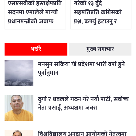
एसएसबीको हस्तक्षेपप्रति
गरेको १३ बुँदे
सदनमा एमालेले माग्यो
सहमतिप्रति कांग्रेसको
प्रधानमन्त्रीको जवाफ
प्रश्न, कर्फ्यु हटाउनु र
सडक खोल्नु शान्ति
नभएको दावी
भर्खरै
मुख्य समाचार
मनसुन सक्रियः यी प्रदेशमा भारी वर्षा हुने
पूर्वानुमान
दुर्गा र धवलले गठन गरे नयाँ पार्टी, सर्वोच्च
नेता प्रसाईं, अध्यक्षमा जबरा
विश्वविद्यालय अनुदान आयोगको नेतृत्वमा