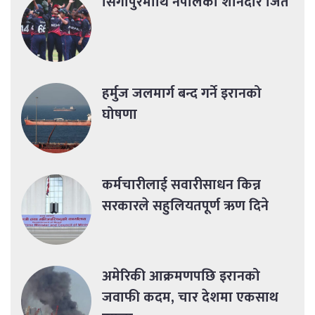
सिंगापुरमाथि नेपालको शानदार जित
हर्मुज जलमार्ग बन्द गर्ने इरानको
घोषणा
कर्मचारीलाई सवारीसाधन किन्न
सरकारले सहुलियतपूर्ण ऋण दिने
अमेरिकी आक्रमणपछि इरानको
जवाफी कदम, चार देशमा एकसाथ