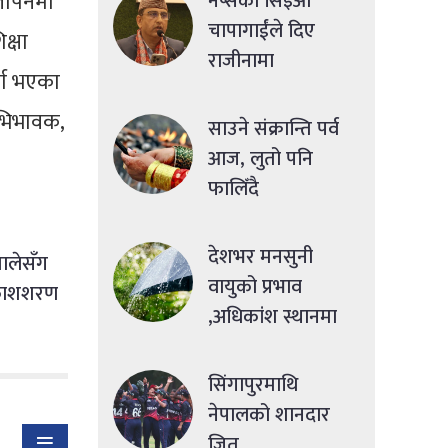
्ञापनमा
नेप्सेका सिइओ
चापागाईंले दिए
क्षा
राजीनामा
र्ण भएका
अभिभावक,
साउने संक्रान्ति पर्व
आज, लुतो पनि
फालिँदै
देशभर मनसुनी
ालेसँग
वायुको प्रभाव
्रकाशशरण
,अधिकांश स्थानमा
मध्यमसम्मको वर्षा
सिंगापुरमाथि
नेपालको शानदार
जित