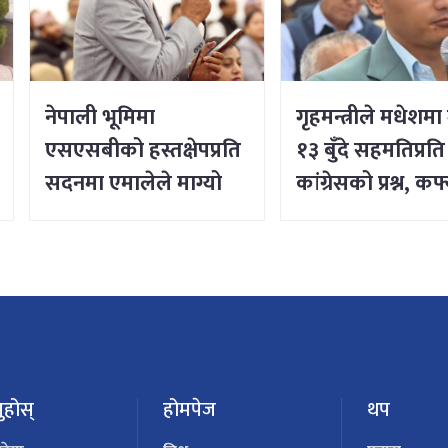
नेपाली भूमिमा
गृहमन्त्रीले मधेशमा
एसएसबीको हस्तक्षेपप्रति
१३ बुँदे सहमतिप्रति
सदनमा एमालेले माग्यो
कांग्रेसको प्रश्न, कर्फ्
प्रधानमन्त्रीको जवाफ
हटाउनु र सडक खोल
शान्ति नभएको दाव
ुहोस्
होमपेज
थप