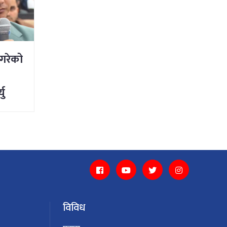
 गरेको
यु
्नु
ी
विविध