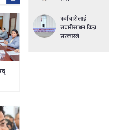
कर्मचारीलाई
सवारीसाधन किन्न
सरकारले
सहुलियतपूर्ण ऋण
दिने
षद्