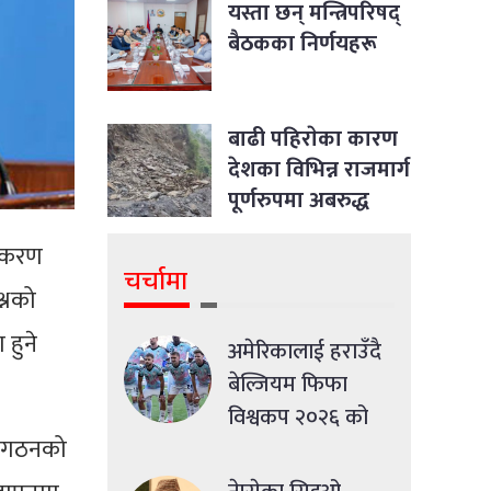
यस्ता छन् मन्त्रिपरिषद्
बैठकका निर्णयहरू
बाढी पहिराेका कारण
देशका विभिन्न राजमार्ग
पूर्णरुपमा अबरुद्ध
ीतिकरण
चर्चामा
्नको
 हुने
अमेरिकालाई हराउँदै
बेल्जियम फिफा
विश्वकप २०२६ को
 संगठनको
क्वाटरफाइनलमा
प्रवेश