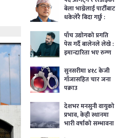
बेला भाग्नेलाई पार्टीबाट
धकेलेरै बिदा गर्छु :
राजेन्द्र लिङ्देन
पाँच उद्योगको प्रगति
पेस गर्दै बालेनले लेखे :
इमान्दारिता भए रुग्ण
उद्योगमा पनि नयाँ
जीवन भर्न सकिने रहेछ
सुनसरीमा ४१८ केजी
गाँजासहित चार जना
पक्राउ
देशभर मनसुनी वायुको
प्रभाव, केही स्थानमा
भारी वर्षाको सम्भावना