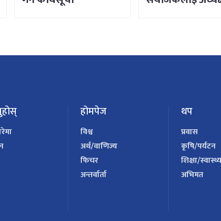
लिङ्देनको निर्देशन
ुहोस्
होमपेज
थप
ारेमा
विश्व
प्रवास
पन
अर्थ/वाणिज्य
कृषि/पर्यटन
फिचर
शिक्षा/स्वास्थ्
अन्तर्वार्ता
अभिमत