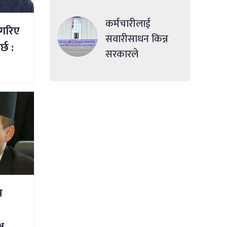
देशमा एकसाथ हमला
कर्मचारीलाई
गरिए
सवारीसाधन किन्न
्छ :
सरकारले
सहुलियतपूर्ण ऋण
दिने
म
ष