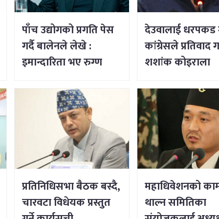
पाँच उद्योगको प्रगति पेस
देउवालाई धरपकड 
गर्दै बालेनले लेखे :
कांग्रेसले प्रतिवाद गर
इमान्दारिता भए रुग्ण
शशांक कोइराला
उद्योगमा पनि नयाँ जीवन
भर्न सकिने रहेछ
प्रतिनिधिसभा बैठक बस्दै,
महाधिवेशनको का
चारवटा विधेयक प्रस्तुत
थाल्न समितिका
गर्ने कार्यसूची
संयोजकलाई अध्यक्