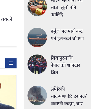
साउने संक्रान्ति पर्व
आज, लुतो पनि
फालिँदै
री रायको
हर्मुज जलमार्ग बन्द
गर्ने इरानको घोषणा
सिंगापुरमाथि
नेपालको शानदार
जित
अमेरिकी
आक्रमणपछि इरानको
जवाफी कदम, चार