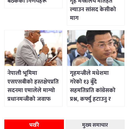
बैठकका निर्णयहरू
गृह मन्त्रालय मातहत
ल्याउन सांसद केसीको
माग
नेपाली भूमिमा
गृहमन्त्रीले मधेशमा
एसएसबीको हस्तक्षेपप्रति
गरेको १३ बुँदे
सदनमा एमालेले माग्यो
सहमतिप्रति कांग्रेसको
प्रधानमन्त्रीको जवाफ
प्रश्न, कर्फ्यु हटाउनु र
सडक खोल्नु शान्ति
नभएको दावी
भर्खरै
मुख्य समाचार