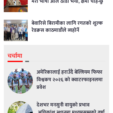
मेरो भाषा अलि ठाडो भयो, क्षमा चाहन्छु
बेवारिसे बिरामीका लागि रगतको शुल्क
रेडक्रस काठमाडौंले व्यहोर्ने
चर्चामा
अमेरिकालाई हराउँदै बेल्जियम फिफा
विश्वकप २०२६ को क्वाटरफाइनलमा
प्रवेश
देशभर मनसुनी वायुको प्रभाव
,अधिकांश स्थानमा मध्यमसम्मको वर्षा