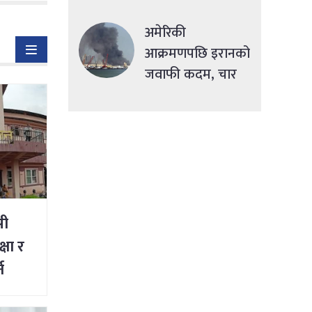
सहुलियतपूर्ण ऋण
दिने
अमेरिकी
आक्रमणपछि इरानको
जवाफी कदम, चार
देशमा एकसाथ हमला
सी
षा र
न