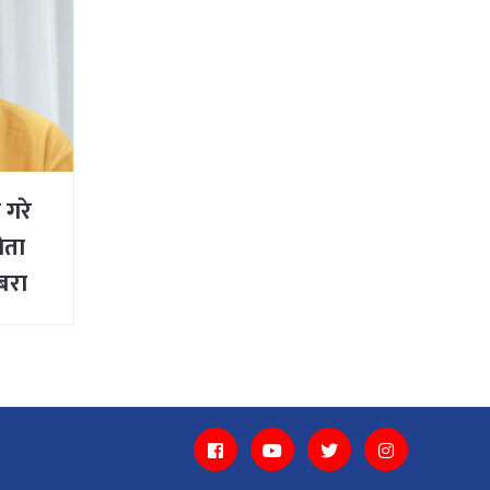
 गरे
नेता
जबरा