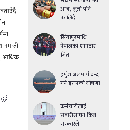
साउने संक्रान्ति पर्व
आज, लुतो पनि
बताउँदै
फालिँदै
लीन
्षमा
सिंगापुरमाथि
ानमन्त्री
नेपालको शानदार
जित
, आर्थिक
हर्मुज जलमार्ग बन्द
गर्ने इरानको घोषणा
 दुई
कर्मचारीलाई
सवारीसाधन किन्न
सरकारले