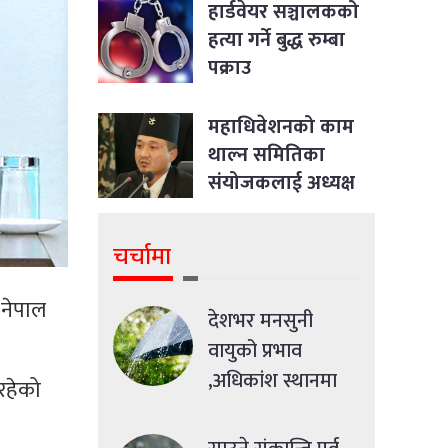
आदेश
हार्डवेयर सञ्चालकको
हत्या गर्ने बुद्ध रुम्बा
पक्राउ
महाधिवेशनको काम
थाल्न समितिका
संयोजकलाई अध्यक्ष
लिङ्देनको निर्देशन
चर्चामा
न नेपाल
देशभर मनसुनी
वायुको प्रभाव
,अधिकांश स्थानमा
 रहेको
मध्यमसम्मको वर्षा