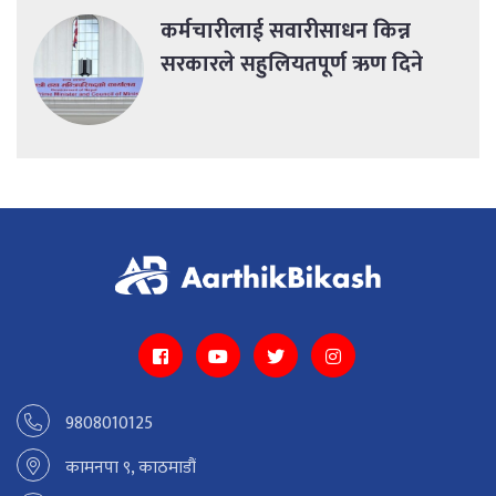
कर्मचारीलाई सवारीसाधन किन्न
सरकारले सहुलियतपूर्ण ऋण दिने
9808010125
कामनपा ९, काठमाडौं