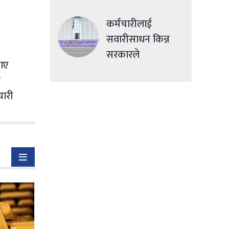
देशमा एकसाथ हमला
कर्मचारीलाई
सवारीसाधन किन्न
सरकारले
लाए
सहुलियतपूर्ण ऋण
ँ
दिने
यारी