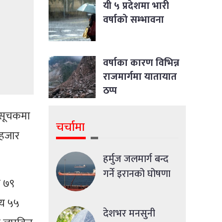
यी ५ प्रदेशमा भारी
वर्षाको सम्भावना
वर्षाका कारण विभिन्न
राजमार्गमा यातायात
ठप्प
रिसूचकमा
चर्चामा
 हजार
हर्मुज जलमार्ग बन्द
गर्ने इरानको घोषणा
र ७९
सय ५५
देशभर मनसुनी