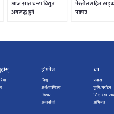
आज सात घन्टा विद्युत
पेस्तोलसहित खड्
अवरूद्ध हुने
पक्राउ
ुहोस्
होमपेज
थप
ारेमा
विश्व
प्रवास
पन
अर्थ/वाणिज्य
कृषि/पर्यटन
फिचर
शिक्षा/स्वास्थ्
अन्तर्वार्ता
अभिमत