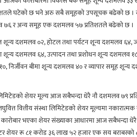
 आजको कारोबारमा विकास बैंक समूह शून्य दशमलव ३३ र 
िशतले घटेको छ भने अरु सबै समूहको उपसूचक बढेको छ । स
व ७६ र अन्य समूह एक दशमलव ५७ प्रतिशतले बढेको छ ।
्त शून्य दशमलव ०२, होटल तथा पर्यटन शून्य दशमलव ६४, जल
 शून्य दशमलव ६४, उत्पादन तथा प्रशोधन शून्य दशमलव १८
१०, निर्जीवन बीमा शून्य दशमलव ४० र व्यापार समूह शून्य
 लिमिटेडको शेयर मूल्य आज सबैभन्दा धेरै नौ दशमलव ७९ प्र
ुवित्त वित्तीय संस्था लिमिटेडको शेयर मूल्यमा नकारात्मक 
 कारोबार भएका शेयर संख्याका आधारमा आज सबैभन्दा धेरै
 प्रमोटर शेयर रू ८१ करोड ३६ लाख ५२ हजार एक सय बराबरको