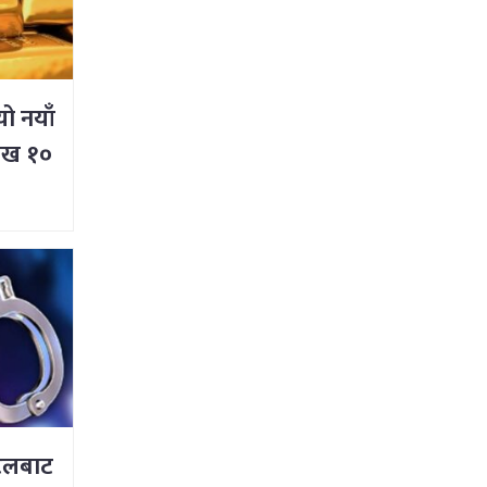
यो नयाँ
लाख १०
ोटलबाट