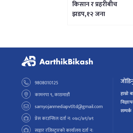
किसान र प्रहरीबीच
झडप,१२ जना
प्रदर्शनकारी नियन्त्रणमा
जोडिन
9808010125
हाम्रो ब
कामनपा ९, काठमाडौं
विज्ञा
samyojanmediapvtltd@gmail.com
सम्पर्क
प्रेस काउन्सिल दर्ता न: ०७८/७९/७९
सञ्चार रजिस्ट्रारको कार्यालय दर्ता न: