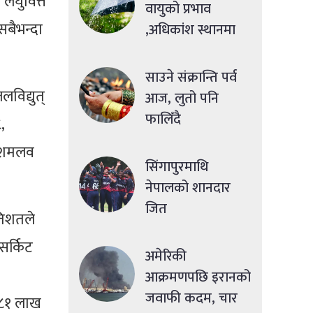
लघुवित्त
वायुको प्रभाव
बैभन्दा
,अधिकांश स्थानमा
मध्यमसम्मको वर्षा
साउने संक्रान्ति पर्व
विद्युत्
आज, लुतो पनि
फालिँदै
,
 दशमलव
सिंगापुरमाथि
नेपालको शानदार
जित
तिशतले
सर्किट
अमेरिकी
आक्रमणपछि इरानको
जवाफी कदम, चार
 ८१ लाख