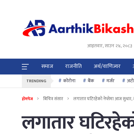
आइतवार, साउन २४, २०८३
समाज
राजनीति
अर्थ/वाणिज्यर
कोरोना
बैंक
मर्जर
अटो
TRENDING
बिचित्र संसार
लगातार घटिरहेको नेप्सेमा आज सुधार, 
होमपेज
लगातार घटिरहेको