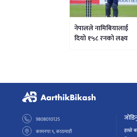
नेपालले नामिबियालाई
दियो १५८ रनको लक्ष्य
जोडिन
9808010125
हाम्रो ब
कामनपा ९, काठमाडौं