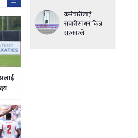
देशमा एकसाथ हमला
कर्मचारीलाई
सवारीसाधन किन्न
सरकारले
सहुलियतपूर्ण ऋण
दिने
ड्सलाई
ष्य