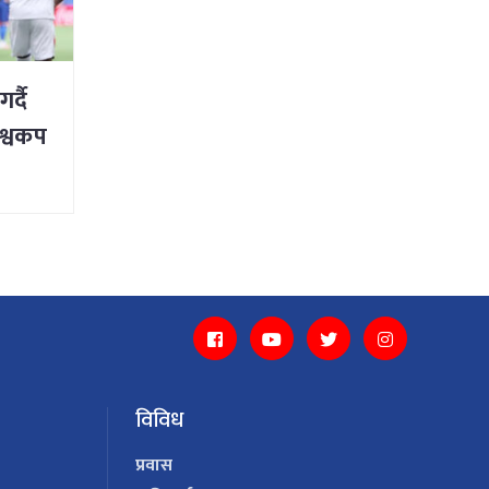
र्दै
िश्वकप
विविध
प्रवास