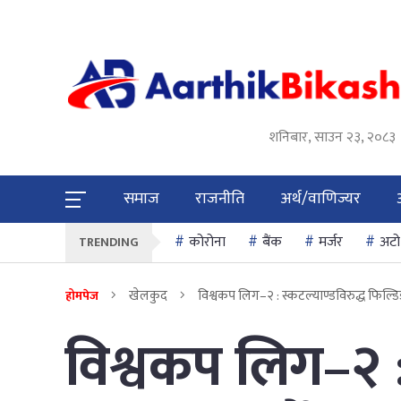
शनिबार, साउन २३, २०८३
समाज
राजनीति
अर्थ/वाणिज्यर
कोरोना
बैंक
मर्जर
अटो
TRENDING
खेलकुद
विश्वकप लिग–२ : स्कटल्याण्डविरुद्ध फिल्डिङ
होमपेज
विश्वकप लिग–२ : 