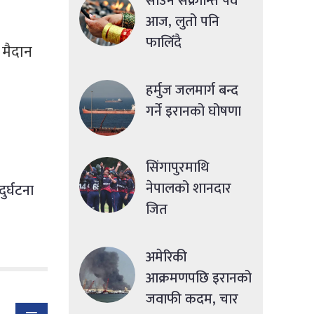
साउने संक्रान्ति पर्व
आज, लुतो पनि
फालिँदै
 मैदान
हर्मुज जलमार्ग बन्द
गर्ने इरानको घोषणा
सिंगापुरमाथि
नेपालको शानदार
ुर्घटना
जित
अमेरिकी
आक्रमणपछि इरानको
जवाफी कदम, चार