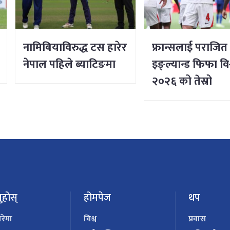
नामिबियाविरुद्ध टस हारेर
फ्रान्सलाई पराजित ग
नेपाल पहिले ब्याटिङमा
इङ्ल्यान्ड फिफा व
२०२६ को तेस्रो
ुहोस्
होमपेज
थप
ारेमा
विश्व
प्रवास