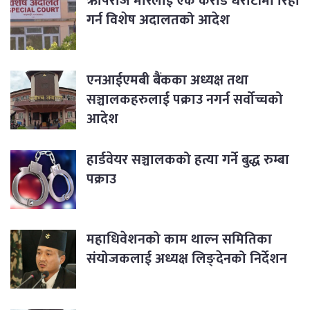
ऋषिराज मोरलाई एक करोड धरौटीमा रिहा
गर्न विशेष अदालतको आदेश
एनआईएमबी बैंकका अध्यक्ष तथा
सञ्चालकहरुलाई पक्राउ नगर्न सर्वोच्चको
आदेश
हार्डवेयर सञ्चालकको हत्या गर्ने बुद्ध रुम्बा
पक्राउ
महाधिवेशनको काम थाल्न समितिका
संयोजकलाई अध्यक्ष लिङ्देनको निर्देशन