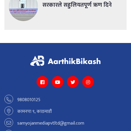
सरकारले सहुलियतपूर्ण ऋण दिने
9808010125
कामनपा ९, काठमाडौं
samyojanmediapvtltd@gmail.com