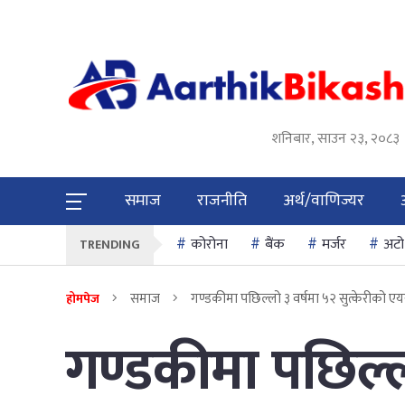
शनिबार, साउन २३, २०८३
समाज
राजनीति
अर्थ/वाणिज्यर
कोरोना
बैंक
मर्जर
अटो
TRENDING
समाज
गण्डकीमा पछिल्लो ३ वर्षमा ५२ सुत्केरीको एय
होमपेज
गण्डकीमा पछिल्ल