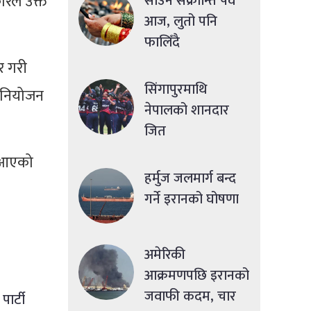
रले उक्त
साउने संक्रान्ति पर्व
आज, लुतो पनि
फालिँदै
र गरी
सिंगापुरमाथि
विनियोजन
नेपालको शानदार
जित
ै आएको
हर्मुज जलमार्ग बन्द
।
गर्ने इरानको घोषणा
अमेरिकी
आक्रमणपछि इरानको
जवाफी कदम, चार
पार्टी