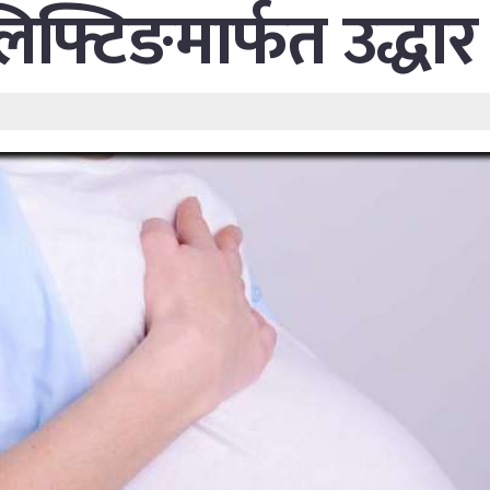
िफ्टिङमार्फत उद्धार