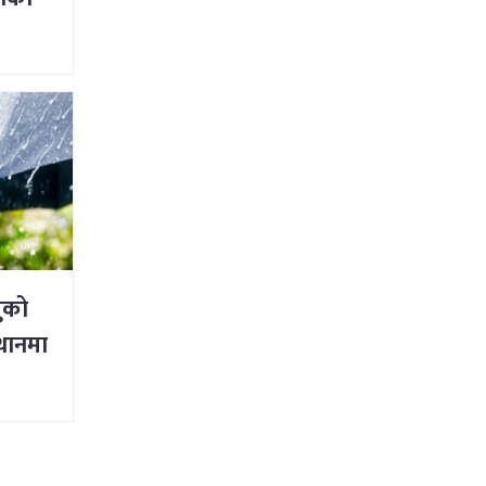
ुको
्थानमा