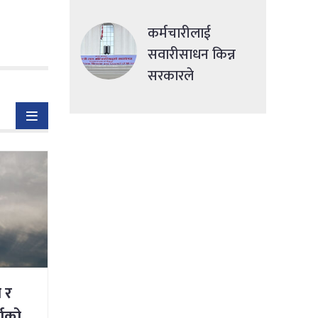
देशमा एकसाथ हमला
कर्मचारीलाई
सवारीसाधन किन्न
सरकारले
सहुलियतपूर्ण ऋण
दिने
ी र
षाको