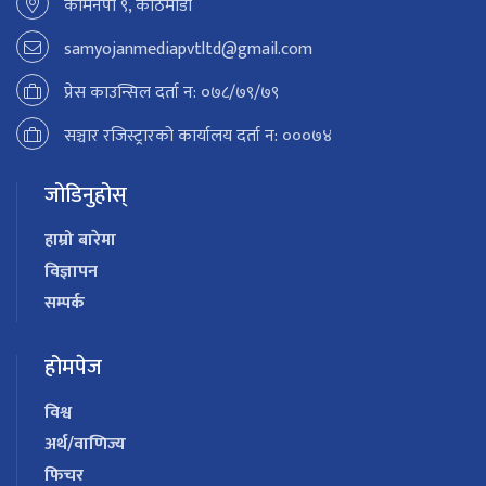
कामनपा ९, काठमाडौं
samyojanmediapvtltd@gmail.com
प्रेस काउन्सिल दर्ता न: ०७८/७९/७९
सञ्चार रजिस्ट्रारको कार्यालय दर्ता न: ०००७४
जोडिनुहोस्
हाम्रो बारेमा
विज्ञापन
सम्पर्क
होमपेज
विश्व
अर्थ/वाणिज्य
फिचर