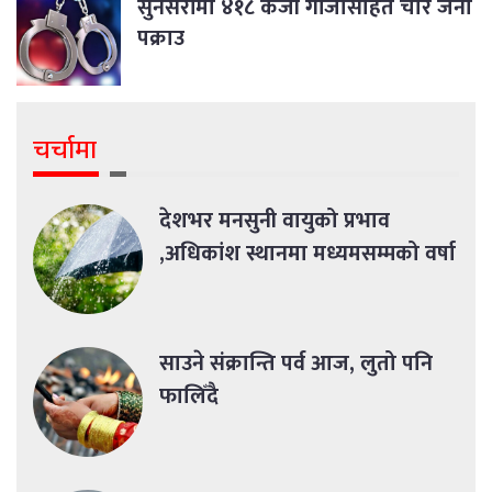
सुनसरीमा ४१८ केजी गाँजासहित चार जना
पक्राउ
चर्चामा
देशभर मनसुनी वायुको प्रभाव
,अधिकांश स्थानमा मध्यमसम्मको वर्षा
साउने संक्रान्ति पर्व आज, लुतो पनि
फालिँदै