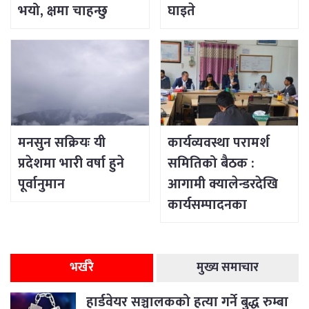
भयो, क्षमा चाहन्छु
घाइते
मनसुन सक्रियः यी
कार्यव्यवस्था परामर्श
प्रदेशमा भारी वर्षा हुने
समितिको बैठक :
पूर्वानुमान
आगामी क्यालेन्डरदेखि
कार्यसम्पादनका
विषयसम्म छलफल
भर्खरै
मुख्य समाचार
हार्डवेयर सञ्चालकको हत्या गर्ने बुद्ध रुम्बा