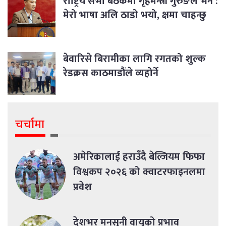
राष्ट्रिय सभा बैठकमा गृहमन्त्री गुरुङले भने :
मेरो भाषा अलि ठाडो भयो, क्षमा चाहन्छु
बेवारिसे बिरामीका लागि रगतको शुल्क
रेडक्रस काठमाडौंले व्यहोर्ने
चर्चामा
अमेरिकालाई हराउँदै बेल्जियम फिफा
विश्वकप २०२६ को क्वाटरफाइनलमा
प्रवेश
देशभर मनसुनी वायुको प्रभाव