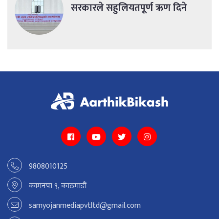
सरकारले सहुलियतपूर्ण ऋण दिने
9808010125
कामनपा ९, काठमाडौं
samyojanmediapvtltd@gmail.com