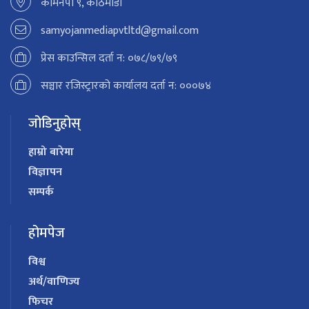
कामनपा ९, काठमाडौं
samyojanmediapvtltd@gmail.com
प्रेस काउन्सिल दर्ता न: ०७८/७९/७९
सञ्चार रजिस्ट्रारको कार्यालय दर्ता न: ०००७४
जोडिनुहोस्
हाम्रो बारेमा
विज्ञापन
सम्पर्क
होमपेज
विश्व
अर्थ/वाणिज्य
फिचर