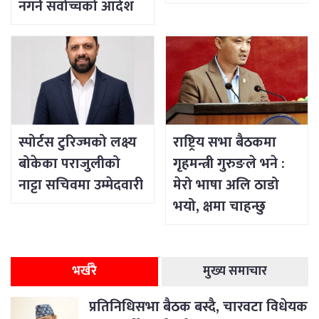
नगर्न सर्वोच्चको आदेश
स्पोर्टस टुरिज्मको लक्ष्य
राष्ट्रिय सभा बैठकमा
बोकेका पराजुलीको
गृहमन्त्री गुरुङले भने :
नाट्टा सचिवमा उम्मेदवारी
मेरो भाषा अलि ठाडो
भयो, क्षमा चाहन्छु
भर्खरै
मुख्य समाचार
प्रतिनिधिसभा बैठक बस्दै, चारवटा विधेयक