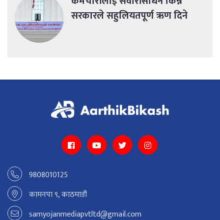
कर्मचारीलाई सवारीसाधन किन्न
सरकारले सहुलियतपूर्ण ऋण दिने
9808010125
कामनपा ९, काठमाडौं
samyojanmediapvtltd@gmail.com