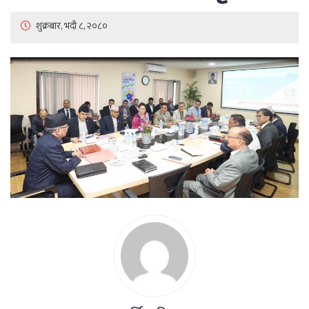
शुक्रबार, भदौ ८, २०८०