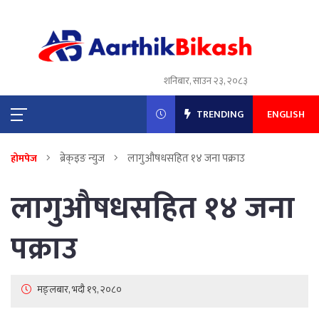
शनिबार, साउन २३, २०८३
TRENDING
ENGLISH
ब्रेक्इङ न्युज
लागुऔषधसहित १४ जना पक्राउ
होमपेज
लागुऔषधसहित १४ जना
पक्राउ
मङ्लबार, भदौ १९, २०८०