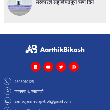
सरकारले सहुलियतपूर्ण ऋण दिने
9808010125
कामनपा ९, काठमाडौं
samyojanmediapvtltd@gmail.com