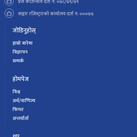
प्रेस काउन्सिल दर्ता न: ०७८/७९/७९
सञ्चार रजिस्ट्रारको कार्यालय दर्ता न: ०००७४
जोडिनुहोस्
हाम्रो बारेमा
विज्ञापन
सम्पर्क
होमपेज
विश्व
अर्थ/वाणिज्य
फिचर
अन्तर्वार्ता
थप