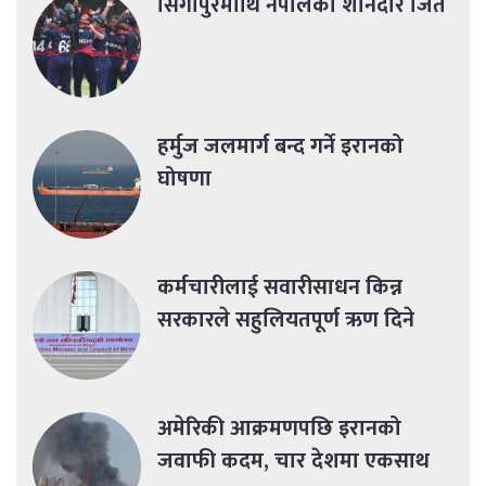
सिंगापुरमाथि नेपालको शानदार जित
हर्मुज जलमार्ग बन्द गर्ने इरानको
घोषणा
कर्मचारीलाई सवारीसाधन किन्न
सरकारले सहुलियतपूर्ण ऋण दिने
अमेरिकी आक्रमणपछि इरानको
जवाफी कदम, चार देशमा एकसाथ