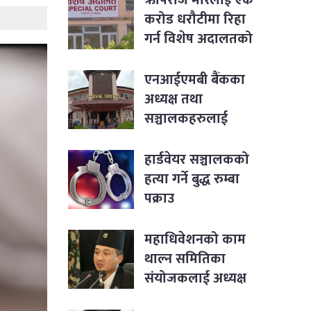
करोड धरौटीमा रिहा
गर्न विशेष अदालतको
आदेश
एनआईएमबी बैंकका
अध्यक्ष तथा
सञ्चालकहरुलाई
पक्राउ नगर्न सर्वोच्चको
आदेश
हार्डवेयर सञ्चालकको
हत्या गर्ने बुद्ध रुम्बा
पक्राउ
महाधिवेशनको काम
थाल्न समितिका
संयोजकलाई अध्यक्ष
लिङ्देनको निर्देशन