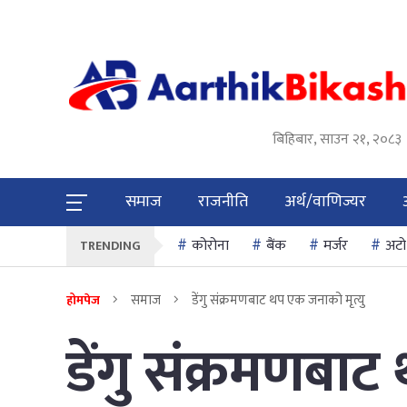
बिहिबार, साउन २१, २०८३
समाज
राजनीति
अर्थ/वाणिज्यर
कोरोना
बैंक
मर्जर
अटो
TRENDING
समाज
डेंगु संक्रमणबाट थप एक जनाको मृत्यु
होमपेज
डेंगु संक्रमणबाट