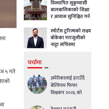
विस्थापित सुकुम्वासी
बालबालिकाको शिक्षा
र आवास सुनिश्चित गर्न
सर्वोच्चको आदेश
स्पोर्टस टुरिज्मको लक्ष्य
बोकेका पराजुलीको
ेमा
नाट्टा सचिवमा
उम्मेदवारी
चर्चामा
ज ५ गते
अमेरिकालाई हराउँदै
खिएको
बेल्जियम फिफा
विश्वकप २०२६ को
क्वाटरफाइनलमा
जा
प्रवेश