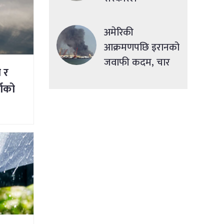
सहुलियतपूर्ण ऋण
दिने
अमेरिकी
आक्रमणपछि इरानको
जवाफी कदम, चार
ी र
देशमा एकसाथ हमला
षाको