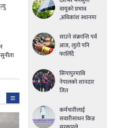
देशभर मनसुनी
्यु
वायुको प्रभाव
,अधिकांश स्थानमा
मध्यमसम्मको वर्षा
साउने संक्रान्ति पर्व
आज, लुतो पनि
्न
फालिँदै
 सुनीता
सिंगापुरमाथि
नेपालको शानदार
जित
कर्मचारीलाई
सवारीसाधन किन्न
सरकारले