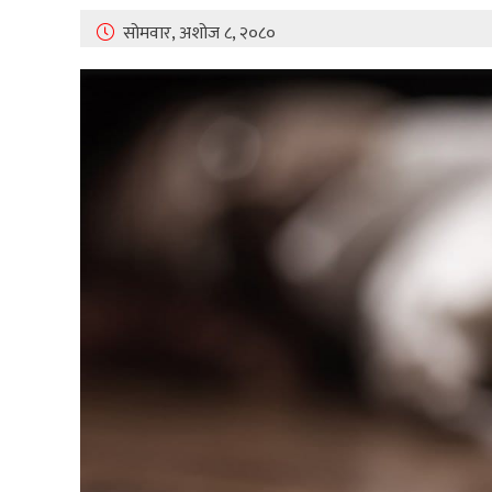
सोमवार, अशोज ८, २०८०