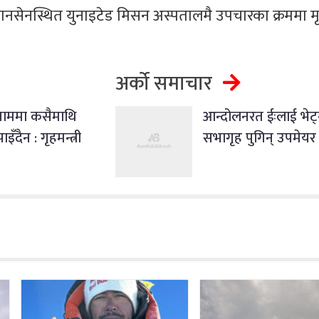
ेनस्थित युनाइटेड मिसन अस्पतालमै उपचारका क्रममा मृत
अर्को समाचार
ाममा कसैमाथि
आन्दोलनरत ईःलाई भेट
इँदैन : गृहमन्त्री
सभागृह पुगिन् उपमेयर