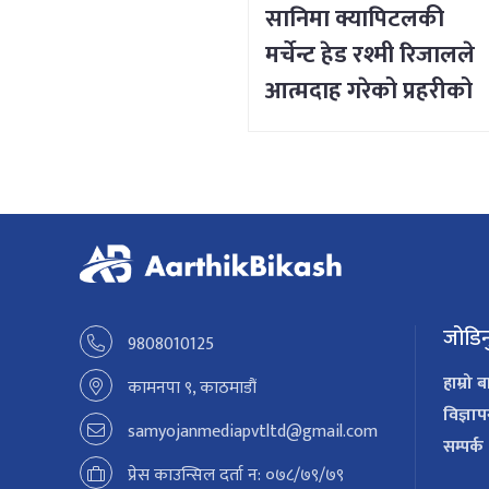
सानिमा क्यापिटलकी
मर्चेन्ट हेड रश्मी रिजालले
आत्मदाह गरेको प्रहरीको
प्रारम्भिक निष्कर्ष
जोडिन
9808010125
हाम्रो ब
कामनपा ९, काठमाडौं
विज्ञा
samyojanmediapvtltd@gmail.com
सम्पर्क
प्रेस काउन्सिल दर्ता न: ०७८/७९/७९