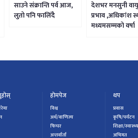
साउने संक्रान्ति पर्व आज,
देशभर मनसुनी वाय
लुतो पनि फालिँदै
प्रभाव ,अधिकांश स
मध्यमसम्मको वर्षा
ुहोस्
होमपेज
थप
ारेमा
विश्व
प्रवास
पन
अर्थ/वाणिज्य
कृषि/पर्यटन
फिचर
शिक्षा/स्वास्थ्
अन्तर्वार्ता
अभिमत