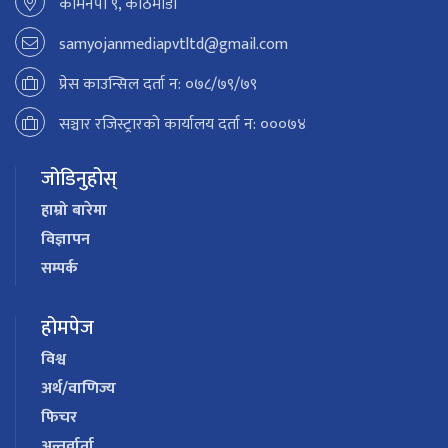
कामनपा ९, काठमाडौं
samyojanmediapvtltd@gmail.com
प्रेस काउन्सिल दर्ता न: ०७८/७९/७९
सञ्चार रजिस्ट्रारको कार्यालय दर्ता न: ०००७४
जोडिनुहोस्
हाम्रो बारेमा
विज्ञापन
सम्पर्क
होमपेज
विश्व
अर्थ/वाणिज्य
फिचर
अन्तर्वार्ता