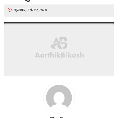
मङ्लबार, मंसिर १२, २०८०