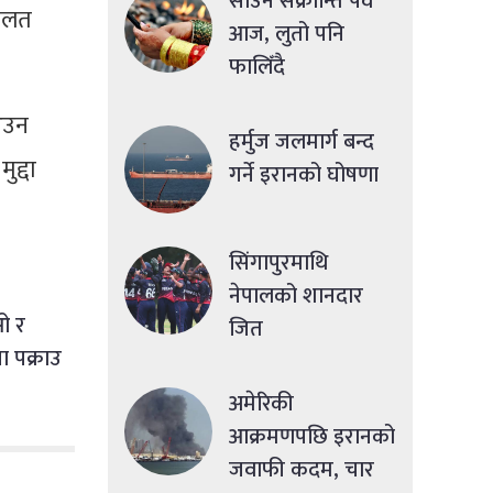
साउने संक्रान्ति पर्व
दालत
आज, लुतो पनि
फालिँदै
आउन
हर्मुज जलमार्ग बन्द
ुद्दा
गर्ने इरानको घोषणा
सिंगापुरमाथि
नेपालको शानदार
ईओ र
जित
 पक्राउ
अमेरिकी
आक्रमणपछि इरानको
जवाफी कदम, चार