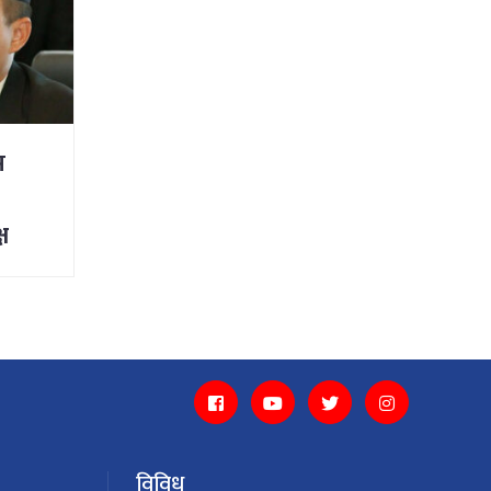
म
ष
विविध