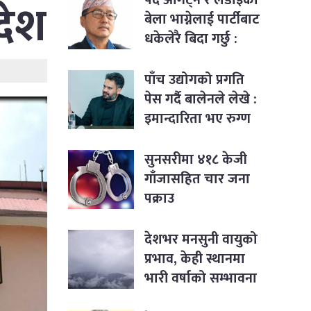
देश
बेला भाग्नेलाई पार्टीबाट
धकेलेरै बिदा गर्छु :
राजेन्द्र लिङ्देन
पाँच उद्योगको प्रगति
पेस गर्दै बालेनले लेखे :
इमान्दारिता भए रुग्ण
उद्योगमा पनि नयाँ
जीवन भर्न सकिने रहेछ
सुनसरीमा ४१८ केजी
गाँजासहित चार जना
पक्राउ
देशभर मनसुनी वायुको
प्रभाव, केही स्थानमा
भारी वर्षाको सम्भावना