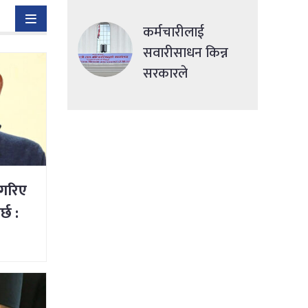
देशमा एकसाथ हमला
कर्मचारीलाई
सवारीसाधन किन्न
सरकारले
सहुलियतपूर्ण ऋण
दिने
गरिए
्छ :