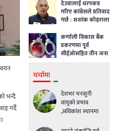
देउवालाई धरपकड
गरिए कांग्रेसले प्रतिवाद
गर्छ : शशांक कोइराला
कर्णाली विकास बैंक
प्रकरणमा पूर्व
सीईओसहित तीन जना
पक्राउ
न्वयन
चर्चामा
देशभर मनसुनी
ो भन्दै
वायुको प्रभाव
इ गर्दै
,अधिकांश स्थानमा
ो।
मध्यमसम्मको वर्षा