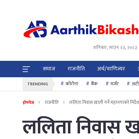
शनिबार, साउन २३, २०८३
समाज
राजनीति
अर्थ/वाणिज्यर
कोरोना
बैंक
मर्जर
अटो
TRENDING
राजनीति
ललिता निवास खाली गर्ने महानगरको निर्देश
होमपेज
ललिता निवास खा