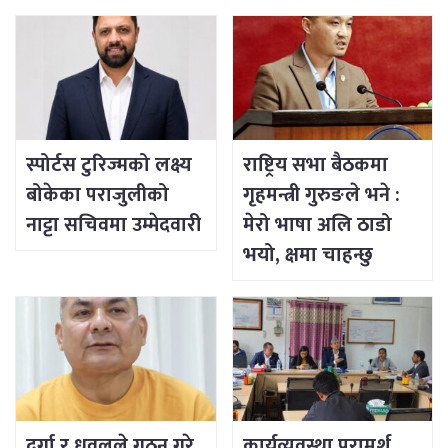
स्पोर्टस टुरिज्मको लक्ष्य
राष्ट्रिय सभा बैठकमा
बोकेका पराजुलीको
गृहमन्त्री गुरुङले भने :
नाट्टा सचिवमा उम्मेदवारी
मेरो भाषा अलि ठाडो
भयो, क्षमा चाहन्छु
दुर्गा र धवलले गठन गरे
कार्यव्यवस्था परामर्श