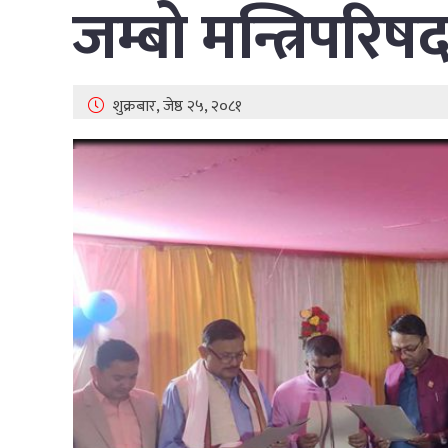
जम्बो मन्त्रिपरि
शुक्रबार, जेष्ठ २५, २०८१