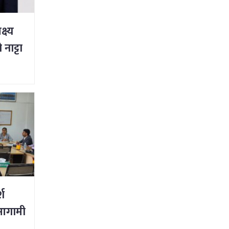
्ष्य
नाट्टा
्श
आगामी