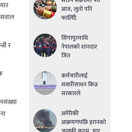
साउने संक्रान्ति पर्व
ुमार
आज, लुतो पनि
जयसवाल
फालिँदै
सिंगापुरमाथि
्री र
नेपालको शानदार
जित
िक
कर्मचारीलाई
सवारीसाधन किन्न
सरकारले
जनसंख्या
सहुलियतपूर्ण ऋण
दिने
िना
अमेरिकी
आक्रमणपछि इरानको
जवाफी कदम, चार