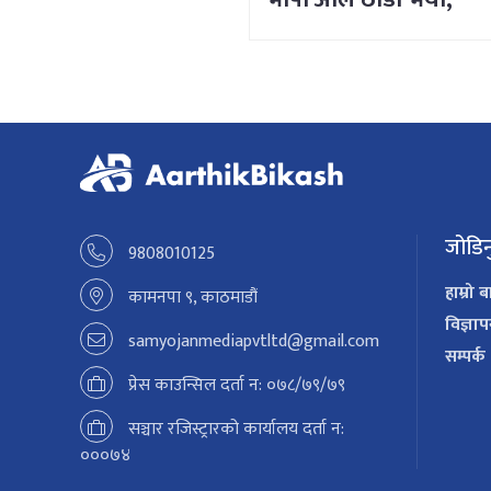
क्षमा चाहन्छु
जोडिन
9808010125
हाम्रो ब
कामनपा ९, काठमाडौं
विज्ञा
samyojanmediapvtltd@gmail.com
सम्पर्क
प्रेस काउन्सिल दर्ता न: ०७८/७९/७९
सञ्चार रजिस्ट्रारको कार्यालय दर्ता न:
०००७४