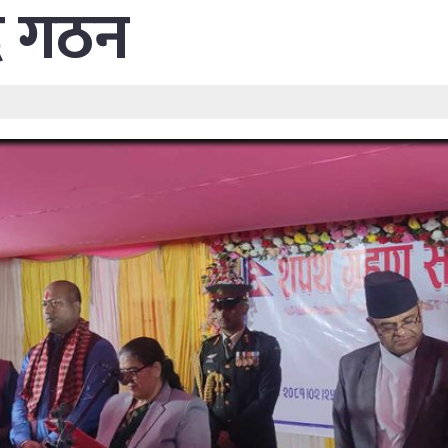
षद गठन