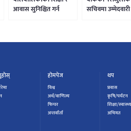
आवास सुनिश्चित गर्न
सचिवमा उम्मेदवारी
सर्वोच्चको आदेश
ुहोस्
होमपेज
थप
ारेमा
विश्व
प्रवास
पन
अर्थ/वाणिज्य
कृषि/पर्यटन
फिचर
शिक्षा/स्वास्थ्
अन्तर्वार्ता
अभिमत