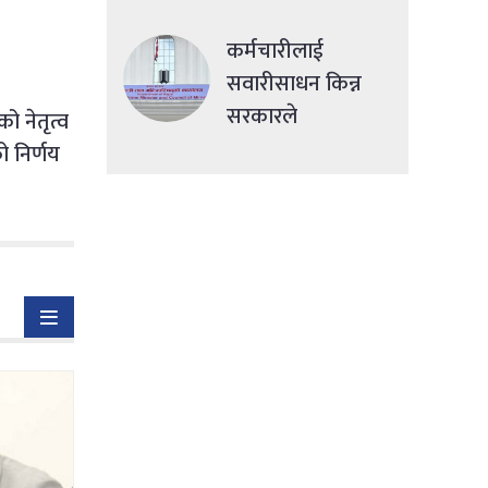
देशमा एकसाथ हमला
कर्मचारीलाई
सवारीसाधन किन्न
सरकारले
 नेतृत्व
सहुलियतपूर्ण ऋण
ो निर्णय
दिने