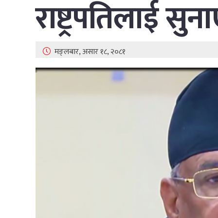
राष्ट्रपतिलाई सुना
मङ्लबार, असार १८, २०८१