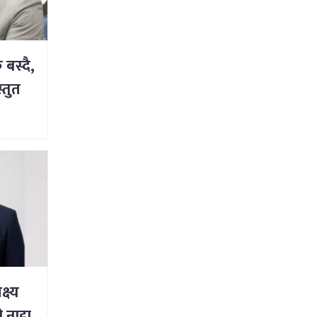
बस्दै,
्तुत
्ष्य
नाट्टा