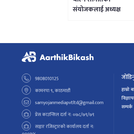
संयोजकलाई अध्यक्ष
लिङ्देनको निर्देशन
जोडिन
9808010125
हाम्रो ब
कामनपा ९, काठमाडौं
विज्ञा
samyojanmediapvtltd@gmail.com
सम्पर्क
प्रेस काउन्सिल दर्ता न: ०७८/७९/७९
सञ्चार रजिस्ट्रारको कार्यालय दर्ता न:
०००७४