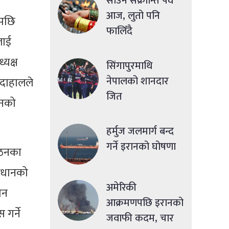
साउने संक्रान्ति पर्व
आज, लुतो पनि
यपछि
फालिँदै
लाई
्यक्ष
सिंगापुरमाथि
नेपालको शानदार
ी दाहालले
जित
ानको
हर्मुज जलमार्ग बन्द
गर्ने इरानको घोषणा
 गठनका
ंविधानको
अमेरिकी
ान
आक्रमणपछि इरानको
 गर्ने
जवाफी कदम, चार