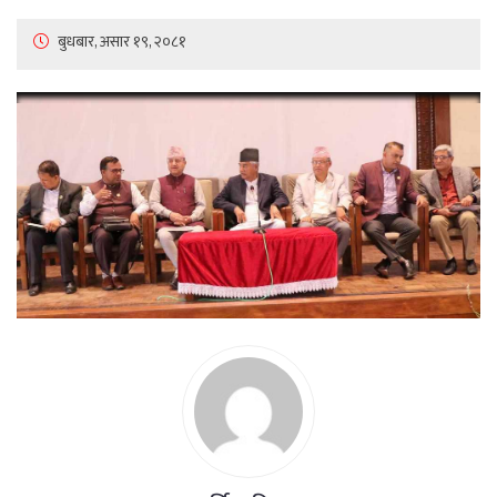
बुधबार, असार १९, २०८१