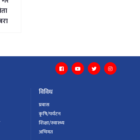
 गरे
नेता
जबरा
विविध
प्रवास
कृषि/पर्यटन
य
शिक्षा/स्वास्थ्य
अभिमत