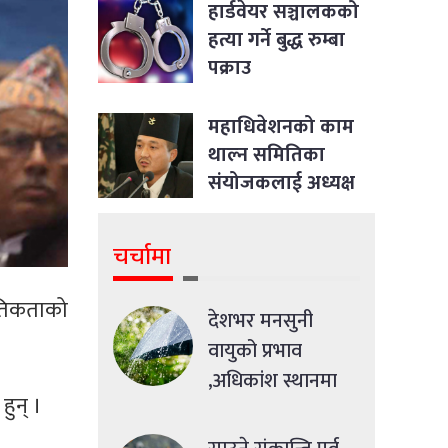
आदेश
हार्डवेयर सञ्चालकको
हत्या गर्ने बुद्ध रुम्बा
पक्राउ
महाधिवेशनको काम
थाल्न समितिका
संयोजकलाई अध्यक्ष
लिङ्देनको निर्देशन
चर्चामा
ैतिकताको
देशभर मनसुनी
वायुको प्रभाव
,अधिकांश स्थानमा
ुन् ।
मध्यमसम्मको वर्षा