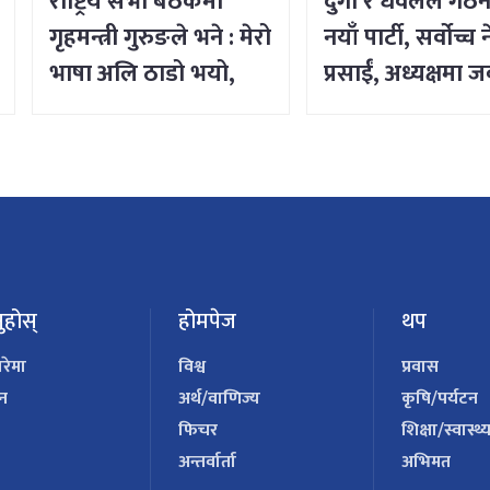
राष्ट्रिय सभा बैठकमा
दुर्गा र धवलले गठन
गृहमन्त्री गुरुङले भने : मेरो
नयाँ पार्टी, सर्वोच्च 
भाषा अलि ठाडो भयो,
प्रसाईं, अध्यक्षमा 
क्षमा चाहन्छु
ुहोस्
होमपेज
थप
ारेमा
विश्व
प्रवास
पन
अर्थ/वाणिज्य
कृषि/पर्यटन
फिचर
शिक्षा/स्वास्थ्
अन्तर्वार्ता
अभिमत