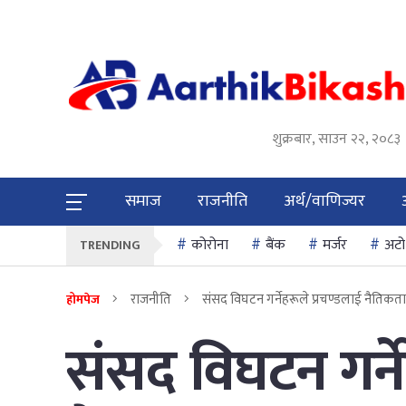
शुक्रबार, साउन २२, २०८३
समाज
राजनीति
अर्थ/वाणिज्यर
कोरोना
बैंक
मर्जर
अटो
TRENDING
राजनीति
संसद विघटन गर्नेहरूले प्रचण्डलाई नैतिकता
होमपेज
संसद विघटन गर्ने