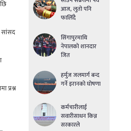
साउने संक्रान्ति पर्व
पछि
आज, लुतो पनि
।
फालिँदै
े सांसद
सिंगापुरमाथि
नेपालको शानदार
जित
ग
हर्मुज जलमार्ग बन्द
गर्ने इरानको घोषणा
 प्रश्न
कर्मचारीलाई
सवारीसाधन किन्न
सरकारले