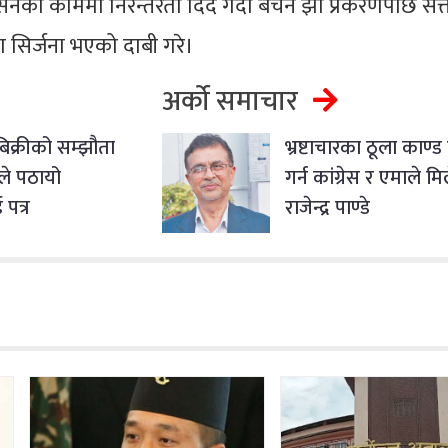
नको काममा निरन्तरता दिँदै गर्दा बेचन झा प्रकरणपछि सत्
सिर्जना भएको दाबी गरे।
अर्को समाचार
-बिक्रीको सम्झौता
भ्रष्टाचारका ठूला काण
ले पठायो
गर्न कांग्रेस र एमाले मिल
पत्र
राजेन्द्र पाण्डे