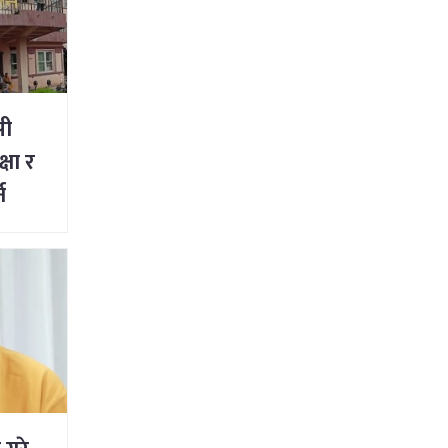
सी
षा र
न