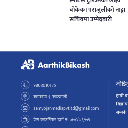
स्पोर्टस टुरिज्मको लक्ष्य
बोकेका पराजुलीको नाट्टा
सचिवमा उम्मेदवारी
जोडिन
9808010125
हाम्रो ब
कामनपा ९, काठमाडौं
विज्ञा
samyojanmediapvtltd@gmail.com
सम्पर्क
प्रेस काउन्सिल दर्ता न: ०७८/७९/७९