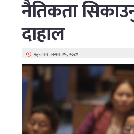
नैतिकता सिकाउनु
दाहाल
मङ्लबार, असार २५, २०८१