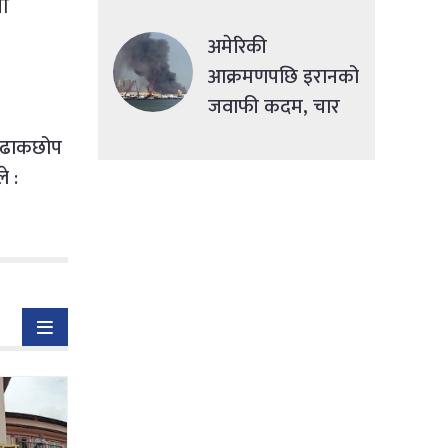
ता
सहुलियतपूर्ण ऋण
दिने
अमेरिकी
आक्रमणपछि इरानको
जवाफी कदम, चार
देशमा एकसाथ हमला
्ड ढाकछोप
े :