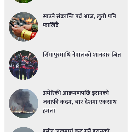
साउने संक्रान्ति पर्व आज, लुतो पनि
फालिँदै
सिंगापुरमाथि नेपालको शानदार जित
अमेरिकी आक्रमणपछि इरानको
जवाफी कदम, चार देशमा एकसाथ
हमला
हर्मुज जलमार्ग बन्द गर्ने इरानको