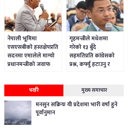
नेपाली भूमिमा
गृहमन्त्रीले मधेशमा
एसएसबीको हस्तक्षेपप्रति
गरेको १३ बुँदे
सदनमा एमालेले माग्यो
सहमतिप्रति कांग्रेसको
प्रधानमन्त्रीको जवाफ
प्रश्न, कर्फ्यु हटाउनु र
सडक खोल्नु शान्ति
नभएको दावी
भर्खरै
मुख्य समाचार
मनसुन सक्रियः यी प्रदेशमा भारी वर्षा हुने
पूर्वानुमान