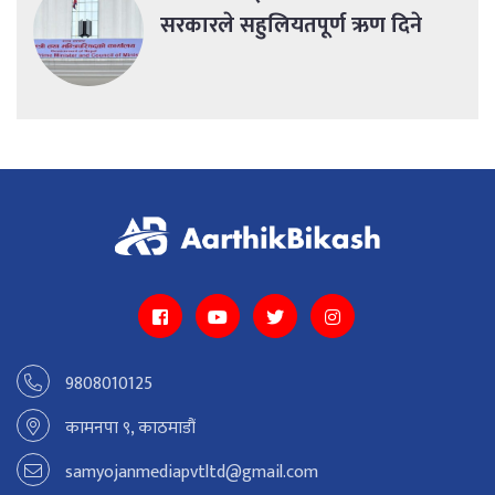
सरकारले सहुलियतपूर्ण ऋण दिने
9808010125
कामनपा ९, काठमाडौं
samyojanmediapvtltd@gmail.com