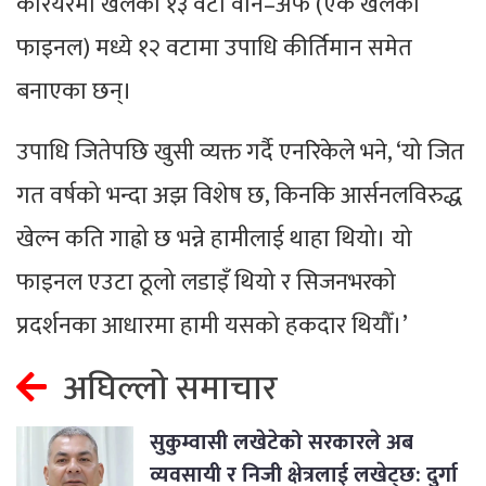
करियरमा खेलेका १३ वटा वान–अफ (एक खेलको
फाइनल) मध्ये १२ वटामा उपाधि कीर्तिमान समेत
बनाएका छन्।
उपाधि जितेपछि खुसी व्यक्त गर्दै एनरिकेले भने, ‘यो जित
गत वर्षको भन्दा अझ विशेष छ, किनकि आर्सनलविरुद्ध
खेल्न कति गाह्रो छ भन्ने हामीलाई थाहा थियो। यो
फाइनल एउटा ठूलो लडाइँ थियो र सिजनभरको
प्रदर्शनका आधारमा हामी यसको हकदार थियौँ।’
अघिल्लो समाचार
सुकुम्वासी लखेटेको सरकारले अब
व्यवसायी र निजी क्षेत्रलाई लखेट्छ: दुर्गा