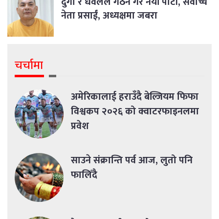
दुर्गा र धवलले गठन गरे नयाँ पार्टी, सर्वोच्च
नेता प्रसाईं, अध्यक्षमा जबरा
चर्चामा
अमेरिकालाई हराउँदै बेल्जियम फिफा
विश्वकप २०२६ को क्वाटरफाइनलमा
प्रवेश
साउने संक्रान्ति पर्व आज, लुतो पनि
फालिँदै