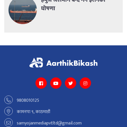
हर्मुज जलमार्ग बन्द गर्ने इरानको
घोषणा
9808010125
कामनपा ९, काठमाडौं
samyojanmediapvtltd@gmail.com