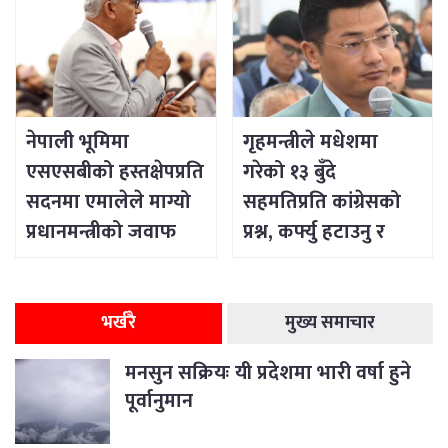
नेपाली भूमिमा
गृहमन्त्रीले मधेशमा
एसएसबीको हस्तक्षेपप्रति
गरेको १३ बुँदे
सदनमा एमालेले माग्यो
सहमतिप्रति कांग्रेसको
प्रधानमन्त्रीको जवाफ
प्रश्न, कर्फ्यु हटाउनु र
सडक खोल्नु शान्ति
नभएको दावी
भर्खरै
मुख्य समाचार
मनसुन सक्रियः यी प्रदेशमा भारी वर्षा हुने
पूर्वानुमान