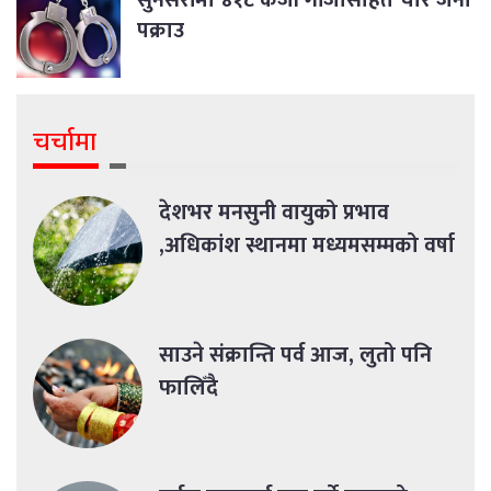
सुनसरीमा ४१८ केजी गाँजासहित चार जना
पक्राउ
चर्चामा
देशभर मनसुनी वायुको प्रभाव
,अधिकांश स्थानमा मध्यमसम्मको वर्षा
साउने संक्रान्ति पर्व आज, लुतो पनि
फालिँदै