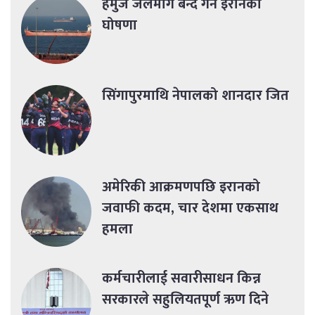
हर्मुज जलमार्ग बन्द गर्ने इरानको
घोषणा
सिंगापुरमाथि नेपालको शानदार जित
अमेरिकी आक्रमणपछि इरानको
जवाफी कदम, चार देशमा एकसाथ
हमला
कर्मचारीलाई सवारीसाधन किन्न
सरकारले सहुलियतपूर्ण ऋण दिने