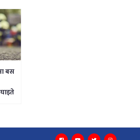
रमा बस
क
 घाइते