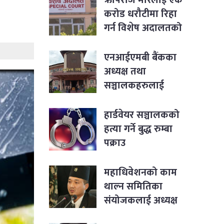
करोड धरौटीमा रिहा
गर्न विशेष अदालतको
आदेश
एनआईएमबी बैंकका
अध्यक्ष तथा
सञ्चालकहरुलाई
पक्राउ नगर्न सर्वोच्चको
आदेश
हार्डवेयर सञ्चालकको
हत्या गर्ने बुद्ध रुम्बा
पक्राउ
महाधिवेशनको काम
थाल्न समितिका
संयोजकलाई अध्यक्ष
लिङ्देनको निर्देशन