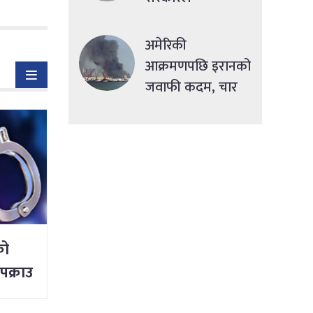
सहुलियतपूर्ण ऋण
दिने
अमेरिकी
आक्रमणपछि इरानको
जवाफी कदम, चार
देशमा एकसाथ हमला
को
ा पक्राउ