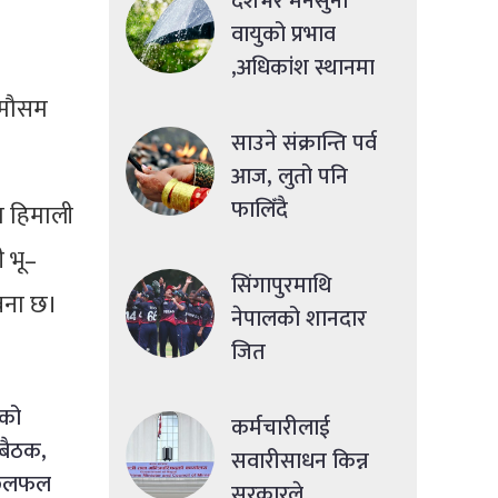
देशभर मनसुनी
वायुको प्रभाव
,अधिकांश स्थानमा
मध्यमसम्मको वर्षा
 मौसम
साउने संक्रान्ति पर्व
आज, लुतो पनि
फालिँदै
ा हिमाली
ी भू–
सिंगापुरमाथि
वना छ।
नेपालको शानदार
जित
ाको
कर्मचारीलाई
 बैठक,
सवारीसाधन किन्न
 छलफल
सरकारले