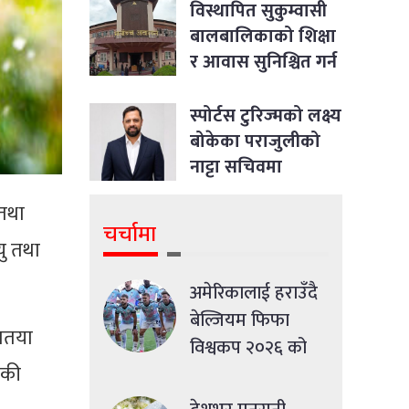
विस्थापित सुकुम्वासी
बालबालिकाको शिक्षा
र आवास सुनिश्चित गर्न
सर्वोच्चको आदेश
स्पोर्टस टुरिज्मको लक्ष्य
बोकेका पराजुलीको
नाट्टा सचिवमा
उम्मेदवारी
 तथा
चर्चामा
यु तथा
अमेरिकालाई हराउँदै
बेल्जियम फिफा
रणतया
विश्वकप २०२६ को
डकी
क्वाटरफाइनलमा
प्रवेश