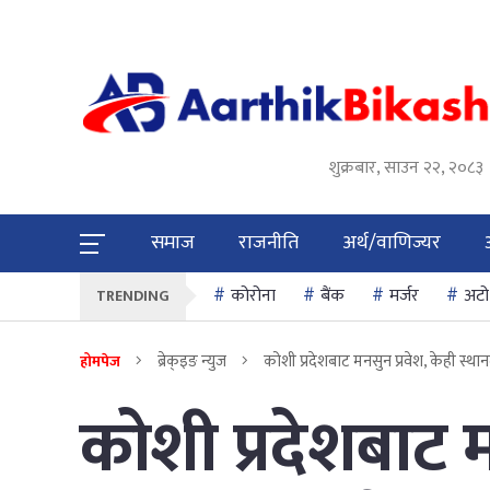
शुक्रबार, साउन २२, २०८३
समाज
राजनीति
अर्थ/वाणिज्यर
कोरोना
बैंक
मर्जर
अटो
TRENDING
ब्रेक्इङ न्युज
कोशी प्रदेशबाट मनसुन प्रवेश, केही स्था
होमपेज
कोशी प्रदेशबाट म