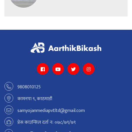
9808010125
कामनपा ९, काठमाडौं
samyojanmediapvtltd@gmail.com
प्रेस काउन्सिल दर्ता न: ०७८/७९/७९