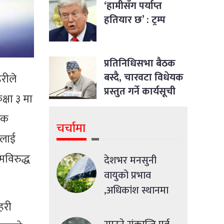
‘हामीसँग पर्याप्त
हतियार छ’ : ट्रम्प
प्रतिनिधिसभा बैठक
बस्दै, चारवटा विधेयक
रीले
प्रस्तुत गर्ने कार्यसूची
्षा ३ मा
षक
चर्चामा
कलाई
विरुद्ध
देशभर मनसुनी
वायुको प्रभाव
,अधिकांश स्थानमा
मध्यमसम्मको वर्षा
हरी