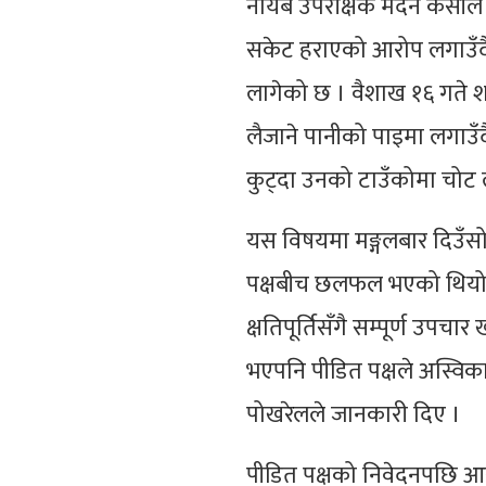
नायब उपरीक्षक मदन केसीले ब
सकेट हराएको आरोप लगाउँदै
लागेको छ । वैशाख १६ गते श
लैजाने पानीको पाइमा लगाउँद
कुट्दा उनको टाउँकोमा चोट 
यस विषयमा मङ्गलबार दिउँस
पक्षबीच छलफल भएको थियो । श
क्षतिपूर्तिसँगै सम्पूर्ण उपचार
भएपनि पीडित पक्षले अस्विकार
पोखरेलले जानकारी दिए ।
पीडित पक्षको निवेदनपछि आर