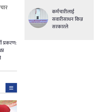
देशमा एकसाथ हमला
पचार
कर्मचारीलाई
सवारीसाधन किन्न
सरकारले
सहुलियतपूर्ण ऋण
दिने
ी प्रकरण:
प्न
ो