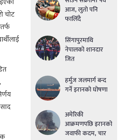
साउने संक्रान्ति पर्व
गाइएको
आज, लुतो पनि
रो चोट
फालिँदै
तर्फ
ार्थीलाई
सिंगापुरमाथि
नेपालको शानदार
जित
डित
हर्मुज जलमार्ग बन्द
,
गर्ने इरानको घोषणा
िर्णय
्रसाद
अमेरिकी
आक्रमणपछि इरानको
जवाफी कदम, चार
षक