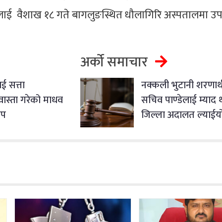
ाई वैशाख १८ गते बागलुङस्थित धौलागिरि अस्पतालमा उ
अर्को समाचार
ाई सत्ता
नक्कली भुटानी शरणार्थ
वास्ता गरेको माधव
सचिव पाण्डेलाई म्याद थ
ोप
जिल्ला अदालत ल्याईय