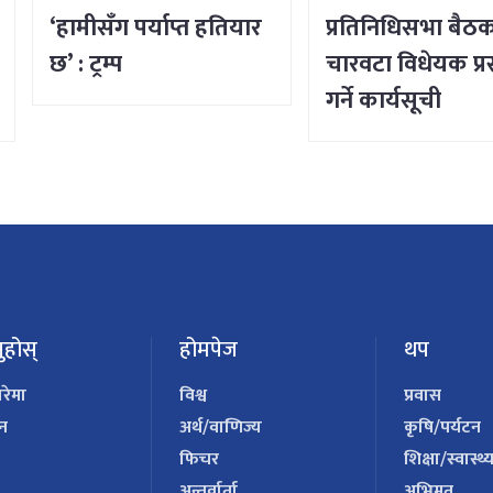
‘हामीसँग पर्याप्त हतियार
प्रतिनिधिसभा बैठक 
छ’ : ट्रम्प
चारवटा विधेयक प्रस
गर्ने कार्यसूची
ुहोस्
होमपेज
थप
ारेमा
विश्व
प्रवास
पन
अर्थ/वाणिज्य
कृषि/पर्यटन
फिचर
शिक्षा/स्वास्थ्
अन्तर्वार्ता
अभिमत