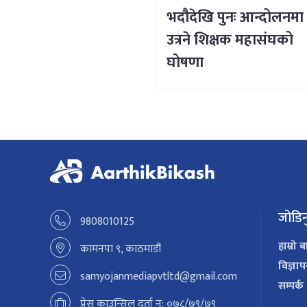
भदौदेखि पुनः आन्दोलनमा
उत्रने शिक्षक महासंघको
घोषणा
जोडिन
9808010125
हाम्रो ब
कामनपा ९, काठमाडौं
विज्ञा
samyojanmediapvtltd@gmail.com
सम्पर्क
प्रेस काउन्सिल दर्ता न: ०७८/७९/७९