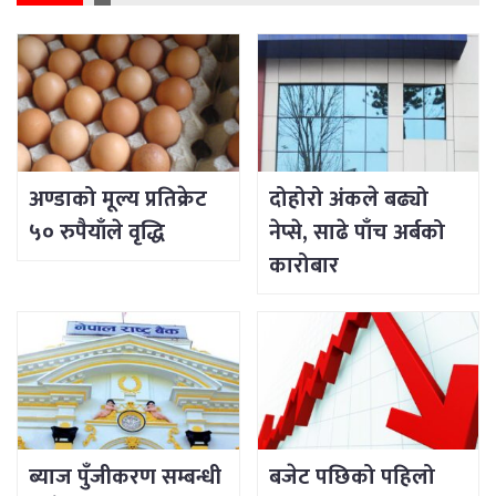
अण्डाको मूल्य प्रतिक्रेट
दोहोरो अंकले बढ्यो
५० रुपैयाँले वृद्धि
नेप्से, साढे पाँच अर्बको
कारोबार
ब्याज पुँजीकरण सम्बन्धी
बजेट पछिको पहिलो