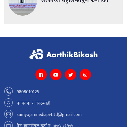
सरकारले सहुलियतपूर्ण ऋण दिने
9808010125
कामनपा ९, काठमाडौं
samyojanmediapvtltd@gmail.com
प्रेस काउन्सिल दर्ता न: ०७८/७९/७९