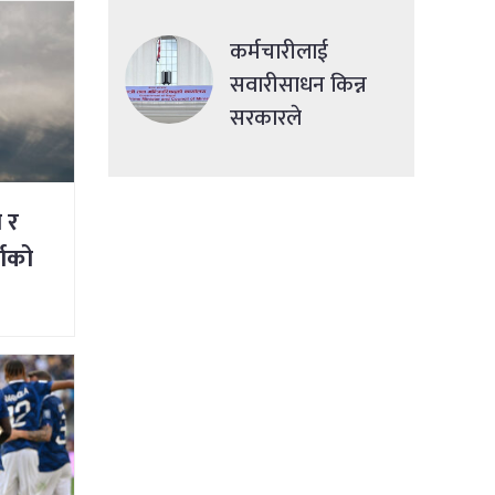
देशमा एकसाथ हमला
कर्मचारीलाई
सवारीसाधन किन्न
सरकारले
सहुलियतपूर्ण ऋण
दिने
ी र
षाको