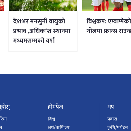
देशभर मनसुनी वायुको
विश्वकप: एम्बाप्पेक
प्रभाव ,अधिकांश स्थानमा
गोलमा फ्रान्स राउन
मध्यमसम्मको वर्षा
ुहोस्
होमपेज
थप
ारेमा
विश्व
प्रवास
पन
अर्थ/वाणिज्य
कृषि/पर्यटन