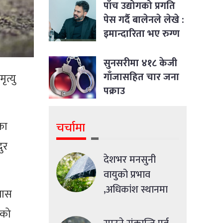
पाँच उद्योगको प्रगति
पेस गर्दै बालेनले लेखे :
इमान्दारिता भए रुग्ण
उद्योगमा पनि नयाँ
जीवन भर्न सकिने रहेछ
सुनसरीमा ४१८ केजी
गाँजासहित चार जना
त्यु
पक्राउ
का
चर्चामा
ुर
देशभर मनसुनी
वायुको प्रभाव
,अधिकांश स्थानमा
यास
मध्यमसम्मको वर्षा
ेको