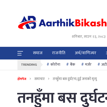
शनिबार, साउन २३, २०८३
समाज
राजनीति
अर्थ/वाणिज्यर
कोरोना
बैंक
मर्जर
अटो
TRENDING
समाचार
तनहुँमा बस दुर्घटना,दुई जनाको मृत्यु
होमपेज
तनहुँमा बस दुर्घट