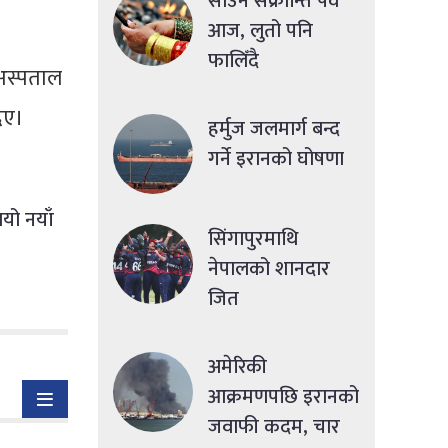
साउने संक्रान्ति पर्व
आज, लुतो पनि
फालिँदै
अस्पताल
िए।
हर्मुज जलमार्ग बन्द
गर्ने इरानको घोषणा
ायो नयाँ
सिंगापुरमाथि
नेपालको शानदार
जित
अमेरिकी
आक्रमणपछि इरानको
जवाफी कदम, चार