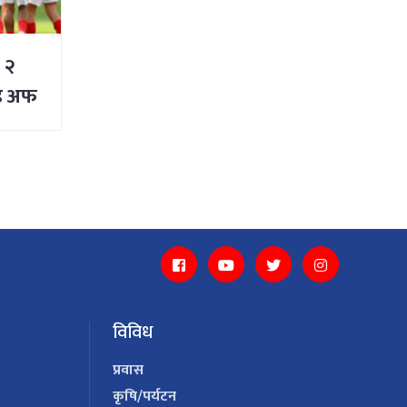
ो २
्ड अफ
विविध
प्रवास
कृषि/पर्यटन