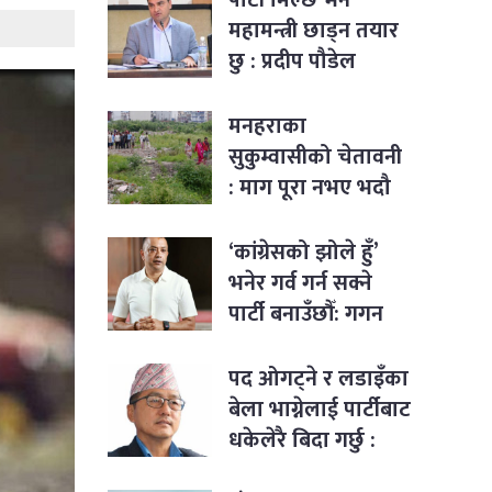
महामन्त्री छाड्न तयार
छु : प्रदीप पौडेल
मनहराका
सुकुम्वासीको चेतावनी
: माग पूरा नभए भदौ
१२ देखि सत्याग्रह
‘कांग्रेसको झोले हुँ’
भनेर गर्व गर्न सक्ने
पार्टी बनाउँछौँ: गगन
थापा
पद ओगट्ने र लडाइँका
बेला भाग्नेलाई पार्टीबाट
धकेलेरै बिदा गर्छु :
राजेन्द्र लिङ्देन