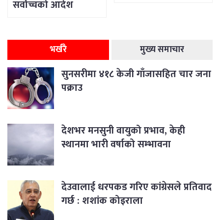
सर्वोच्चको आदेश
भर्खरै
मुख्य समाचार
सुनसरीमा ४१८ केजी गाँजासहित चार जना
पक्राउ
देशभर मनसुनी वायुको प्रभाव, केही
स्थानमा भारी वर्षाको सम्भावना
देउवालाई धरपकड गरिए कांग्रेसले प्रतिवाद
गर्छ : शशांक कोइराला