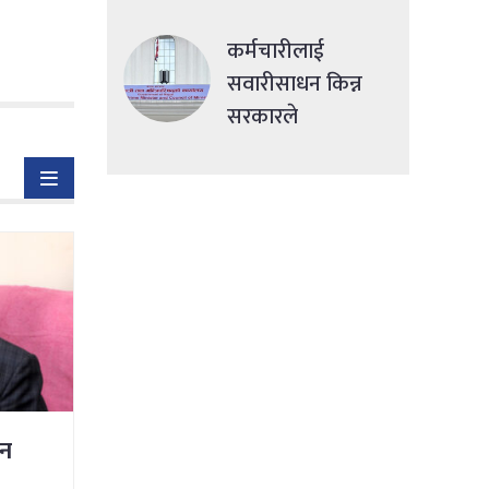
देशमा एकसाथ हमला
कर्मचारीलाई
सवारीसाधन किन्न
सरकारले
सहुलियतपूर्ण ऋण
दिने
ान