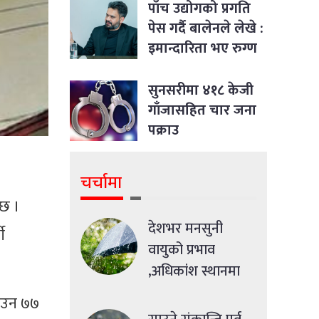
पाँच उद्योगको प्रगति
पेस गर्दै बालेनले लेखे :
इमान्दारिता भए रुग्ण
उद्योगमा पनि नयाँ
जीवन भर्न सकिने रहेछ
सुनसरीमा ४१८ केजी
गाँजासहित चार जना
पक्राउ
चर्चामा
ेछ ।
देशभर मनसुनी
ी
वायुको प्रभाव
,अधिकांश स्थानमा
मध्यमसम्मको वर्षा
याउन ७७