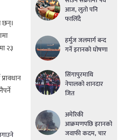
साउने संक्रान्ति पर्व
आज, लुतो पनि
फालिँदै
र छन्।
ामा
हर्मुज जलमार्ग बन्द
्मा २३
गर्ने इरानको घोषणा
सिंगापुरमाथि
 प्रावधान
नेपालको शानदार
पर्ने
जित
अमेरिकी
आक्रमणपछि इरानको
जवाफी कदम, चार
जगाउने