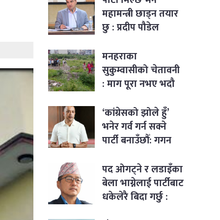
महामन्त्री छाड्न तयार
छु : प्रदीप पौडेल
मनहराका
सुकुम्वासीको चेतावनी
: माग पूरा नभए भदौ
१२ देखि सत्याग्रह
‘कांग्रेसको झोले हुँ’
भनेर गर्व गर्न सक्ने
पार्टी बनाउँछौँ: गगन
थापा
पद ओगट्ने र लडाइँका
बेला भाग्नेलाई पार्टीबाट
धकेलेरै बिदा गर्छु :
राजेन्द्र लिङ्देन