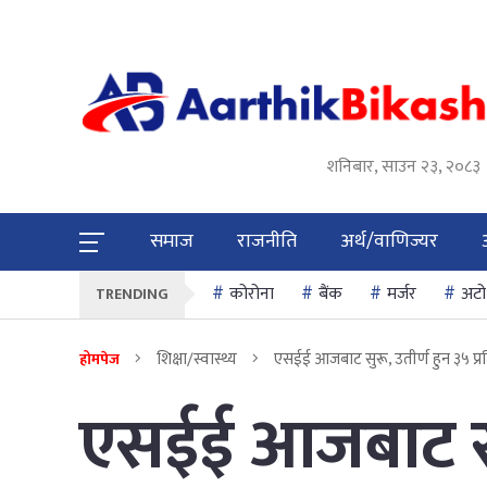
शनिबार, साउन २३, २०८३
समाज
राजनीति
अर्थ/वाणिज्यर
कोरोना
बैंक
मर्जर
अटो
TRENDING
शिक्षा/स्वास्थ्य
एसईई आजबाट सुरू, उतीर्ण हुन ३५ प्रति
होमपेज
एसईई आजबाट सुर