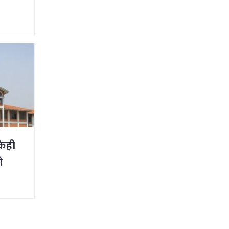
नियुक्त
केही
ो