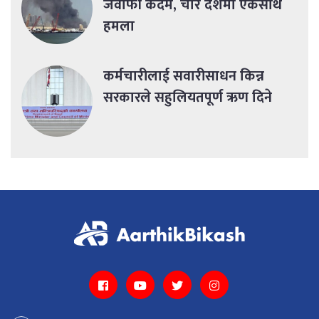
जवाफी कदम, चार देशमा एकसाथ
हमला
कर्मचारीलाई सवारीसाधन किन्न
सरकारले सहुलियतपूर्ण ऋण दिने