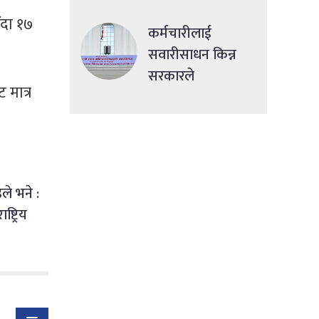
देशमा एकसाथ हमला
ँदा १७
कर्मचारीलाई
सवारीसाधन किन्न
सरकारले
 मात्र
सहुलियतपूर्ण ऋण
दिने
ले भने :
ष्ट्रिय