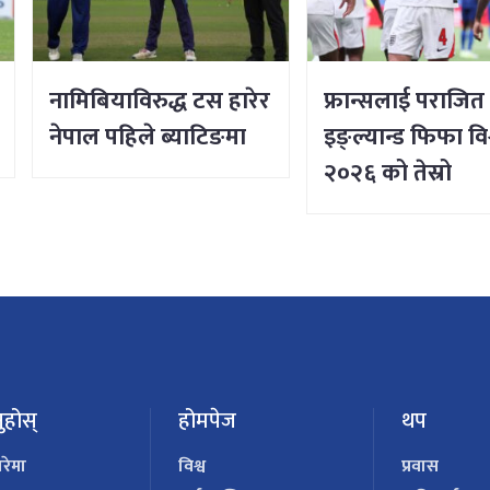
नामिबियाविरुद्ध टस हारेर
फ्रान्सलाई पराजित ग
नेपाल पहिले ब्याटिङमा
इङ्ल्यान्ड फिफा व
२०२६ को तेस्रो
ुहोस्
होमपेज
थप
ारेमा
विश्व
प्रवास