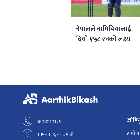
नेपालले नामिबियालाई
दियो १५८ रनको लक्ष्य
जोडिन
9808010125
हाम्रो ब
कामनपा ९, काठमाडौं