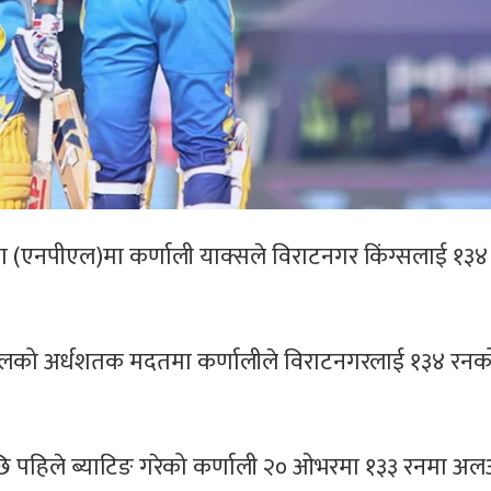
िग (एनपीएल)मा कर्णाली याक्सले विराटनगर किंग्सलाई १३
ालको अर्धशतक मदतमा कर्णालीले विराटनगरलाई १३४ रनको 
छि पहिले ब्याटिङ गरेको कर्णाली २० ओभरमा १३३ रनमा 