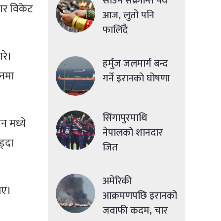
साउने संक्रान्ति पर्व
चार विकेट
आज, लुतो पनि
फालिँदै
रे।
हर्मुज जलमार्ग बन्द
रनमा
गर्ने इरानको घोषणा
सिंगापुरमाथि
न मध्ये
नेपालको शानदार
ड्दा
जित
अमेरिकी
भए।
आक्रमणपछि इरानको
जवाफी कदम, चार