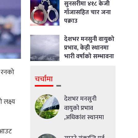
जीवन भर्न सकिने रहेछ
सुनसरीमा ४१८ केजी
गाँजासहित चार जना
पक्राउ
देशभर मनसुनी वायुको
प्रभाव, केही स्थानमा
भारी वर्षाको सम्भावना
४ रनको
चर्चामा
देशभर मनसुनी
लक्ष्य
वायुको प्रभाव
,अधिकांश स्थानमा
मध्यमसम्मको वर्षा
अलआउट