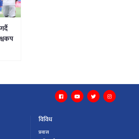
र्दै
िश्वकप
विविध
प्रवास