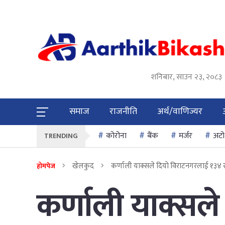
शनिबार, साउन २३, २०८३
समाज
राजनीति
अर्थ/वाणिज्यर
कोरोना
बैंक
मर्जर
अटो
TRENDING
खेलकुद
कर्णाली याक्सले दियो विराटनगरलाई १३४ र
होमपेज
कर्णाली याक्सल