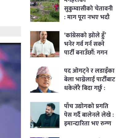
सुकुम्वासीको चेतावनी
: माग पूरा नभए भदौ
१२ देखि सत्याग्रह
‘कांग्रेसको झोले हुँ’
भनेर गर्व गर्न सक्ने
पार्टी बनाउँछौँ: गगन
थापा
पद ओगट्ने र लडाइँका
बेला भाग्नेलाई पार्टीबाट
धकेलेरै बिदा गर्छु :
राजेन्द्र लिङ्देन
पाँच उद्योगको प्रगति
पेस गर्दै बालेनले लेखे :
इमान्दारिता भए रुग्ण
उद्योगमा पनि नयाँ