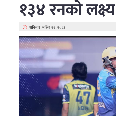
१३४ रनको लक्ष्य
शनिबार, मंसिर २२, २०८१