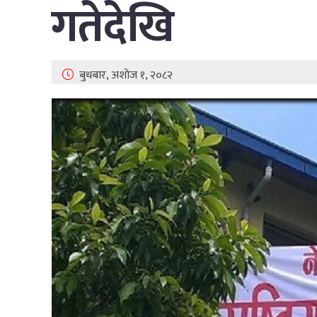
गतेदेखि
बुधबार, अशोज १, २०८२