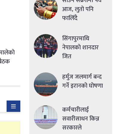
साउने संक्रान्ति पर्व
आज, लुतो पनि
फालिँदै
सिंगापुरमाथि
नेपालको शानदार
मालेको
जित
 बैठक
हर्मुज जलमार्ग बन्द
गर्ने इरानको घोषणा
कर्मचारीलाई
सवारीसाधन किन्न
सरकारले