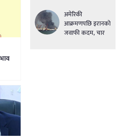
सहुलियतपूर्ण ऋण
दिने
अमेरिकी
आक्रमणपछि इरानको
जवाफी कदम, चार
देशमा एकसाथ हमला
 भाव