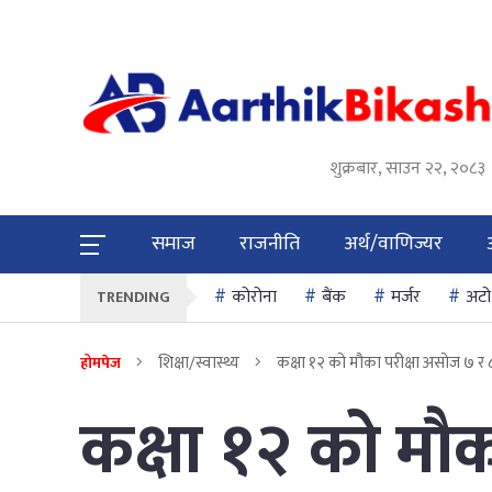
शुक्रबार, साउन २२, २०८३
समाज
राजनीति
अर्थ/वाणिज्यर
कोरोना
बैंक
मर्जर
अटो
TRENDING
शिक्षा/स्वास्थ्य
कक्षा १२ को मौका परीक्षा असोज ७ र 
होमपेज
कक्षा १२ को मौक