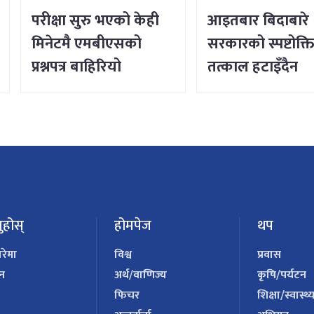
परीक्षा सुरु भएको केही
आइतबार बिदाबारे
मिनेटमै एमबीएसको
सरकारको स्पष्टोक्ति
प्रश्नपत्र बाहिरियो
तत्काल हटाइँदैन
ुहोस्
होमपेज
थप
ारेमा
विश्व
प्रवास
पन
अर्थ/वाणिज्य
कृषि/पर्यटन
फिचर
शिक्षा/स्वास्थ्