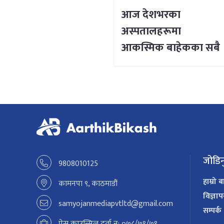
आज देशभरका
अस्पतालहरूमा
आकस्मिक बाहेकका सबै
सेवा ठप्प
जोडिन
9808010125
हाम्रो ब
कामनपा ९, काठमाडौं
विज्ञा
samyojanmediapvtltd@gmail.com
सम्पर्क
प्रेस काउन्सिल दर्ता न: ०७८/७९/७९