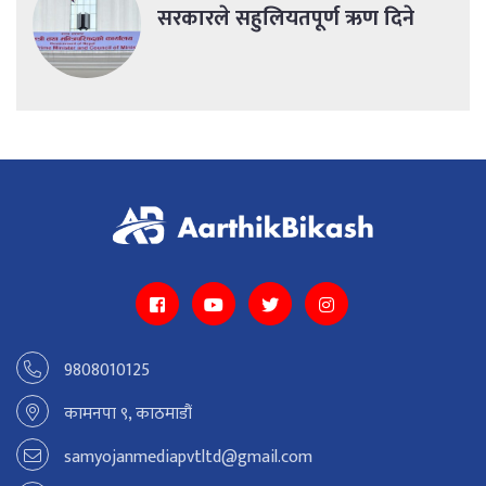
सरकारले सहुलियतपूर्ण ऋण दिने
9808010125
कामनपा ९, काठमाडौं
samyojanmediapvtltd@gmail.com