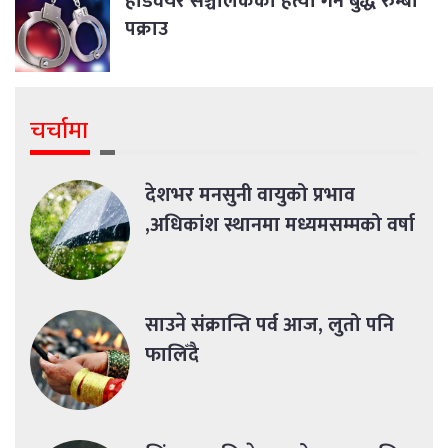
हार्डवेयर सञ्चालकको हत्या गर्ने बुद्ध रुम्बा
पक्राउ
चर्चामा
देशभर मनसुनी वायुको प्रभाव
,अधिकांश स्थानमा मध्यमसम्मको वर्षा
साउने संक्रान्ति पर्व आज, लुतो पनि
फालिँदै