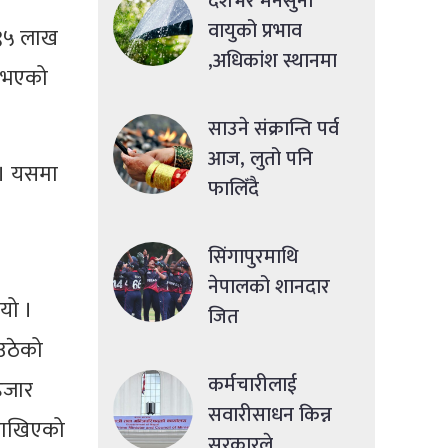
देशभर मनसुनी
वायुको प्रभाव
 ९५ लाख
,अधिकांश स्थानमा
न भएको
मध्यमसम्मको वर्षा
साउने संक्रान्ति पर्व
आज, लुतो पनि
 । यसमा
फालिँदै
सिंगापुरमाथि
नेपालको शानदार
यो ।
जित
उठेको
कर्मचारीलाई
हजार
सवारीसाधन किन्न
 राखिएको
सरकारले