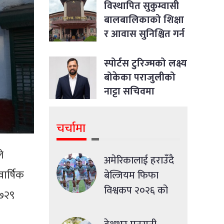
विस्थापित सुकुम्वासी
बालबालिकाको शिक्षा
र आवास सुनिश्चित गर्न
सर्वोच्चको आदेश
स्पोर्टस टुरिज्मको लक्ष्य
बोकेका पराजुलीको
नाट्टा सचिवमा
उम्मेदवारी
चर्चामा
े
अमेरिकालाई हराउँदै
ार्षिक
बेल्जियम फिफा
विश्वकप २०२६ को
 ७२९
क्वाटरफाइनलमा
प्रवेश