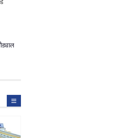
ोड
ौड्याल