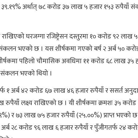
 ३९.१९% अर्थात् ७८ करोड ३७ लाख ५ हजार १५३ रुपैयाँ स
्य राखिएको घरजग्गा रजिष्ट्रेसन दस्तुरमा १० करोड ९२ लाख
 संकलन भएको छ । यस शीर्षकमा गएको बर्ष २ अर्ब ५० करोड 
 शीर्षकमा पहिलो चौमासिक अवधिमा ११ करोड ६८ लाख ३५ 
्व संकलन भएको थियो ।
र्फ १ अर्ब ४२ करोड ६७ लाख ४६ हजार रुपैयाँ र ससर्त अनुद
 रुपैयाँ लक्ष्य राखिएको छ । यी शीर्षकमा क्रमशः ३५ करो
९९%) र ७३ लाख ७५ हजार रुपैयाँ (२५.००%) प्राप्त भएको 
फ १ अर्ब २८ करोड ९६ लाख ६ हजार रुपैयाँ र पुँजीगतर्फ २४ कर