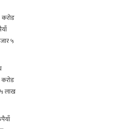
२ करोड
याँ
हजार ५
य
 २ करोड
 ७५ लाख
पैयाँ