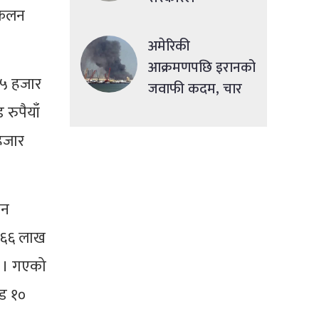
ंकलन
सहुलियतपूर्ण ऋण
दिने
अमेरिकी
आक्रमणपछि इरानको
 ५५ हजार
जवाफी कदम, चार
देशमा एकसाथ हमला
रुपैयाँ
हजार
ान
ड ६६ लाख
छ । गएको
ोड १०