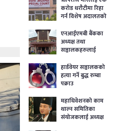
करोड धरौटीमा रिहा
गर्न विशेष अदालतको
आदेश
एनआईएमबी बैंकका
अध्यक्ष तथा
सञ्चालकहरुलाई
पक्राउ नगर्न सर्वोच्चको
आदेश
हार्डवेयर सञ्चालकको
हत्या गर्ने बुद्ध रुम्बा
पक्राउ
महाधिवेशनको काम
थाल्न समितिका
संयोजकलाई अध्यक्ष
लिङ्देनको निर्देशन