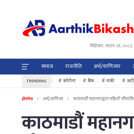
बिहिबार, साउन २१, २०८३
समाज
राजनीति
अर्थ/वाणिज्यर
कोरोना
बैंक
मर्जर
अटो
TRENDING
अर्थ/वाणिज्य
काठमाडौं महानगरद्वारा पहिलो चौमास
होमपेज
काठमाडौं महानगर