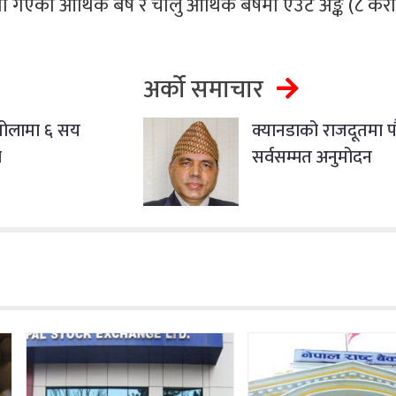
ा गएको आर्थिक बर्ष र चालु आर्थिक बर्षमा एउटै अङ्क (८ कर
अर्को समाचार
 तोलामा ६ सय
क्यानडाको राजदूतमा प
ो
सर्वसम्मत अनुमोदन