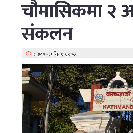
चौमासिकमा २ अर
संकलन
आइतवार, मंसिर १०, २०८०